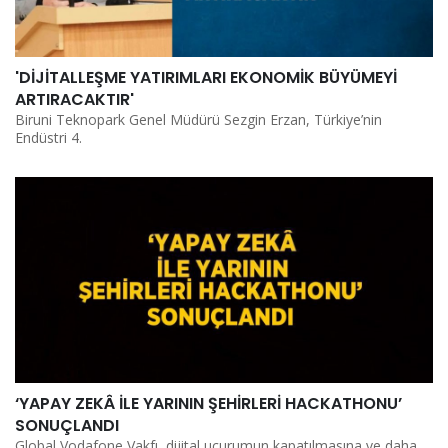
'DİJİTALLEŞME YATIRIMLARI EKONOMİK BÜYÜMEYİ
ARTIRACAKTIR'
Biruni Teknopark Genel Müdürü Sezgin Erzan, Türkiye’nin
Endüstri 4.
‘YAPAY ZEKÂ İLE YARININ ŞEHİRLERİ HACKATHONU’
SONUÇLANDI
Global Vodafone Vakfı, dijital uçurumun kapatılmasına ve daha