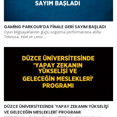
GAMİNG PARKOUR’DA FİNALE GERİ SAYIM BAŞLADI
Oyun bilgisayarlarının güçlü soğutma performansına atıfla
Teknosa, Intel ve Leno ...
DÜZCE ÜNİVERSİTESİNDE 'YAPAY ZEKANIN YÜKSELİŞİ
VE GELECEĞİN MESLEKLERİ' PROGRAMI