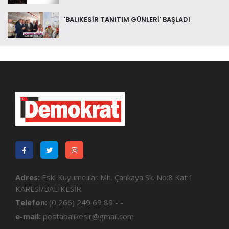
'BALIKESİR TANITIM GÜNLERİ' BAŞLADI
Adres:
Eski Kuyumcular Mh. Çankaya Sk. No:8 Kat:1
KARESİ/BALIKESİR
Telefon:
(0 266) 249 69 89 - -
e-mail:
postabalikesir@gmail.com