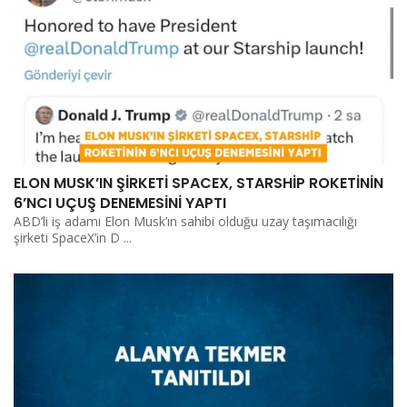
ELON MUSK’IN ŞİRKETİ SPACEX, STARSHİP ROKETİNİN
6’NCI UÇUŞ DENEMESİNİ YAPTI
ABD’li iş adamı Elon Musk’ın sahibi olduğu uzay taşımacılığı
şirketi SpaceX’in D ...