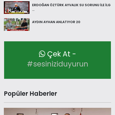
ERDOĞAN ÖZTÜRK AYVALIK SU SORUNU İLE İLG
...
AYDIN AYHAN ANLATIYOR 20
Çek At -
#sesiniziduyurun
Popüler Haberler