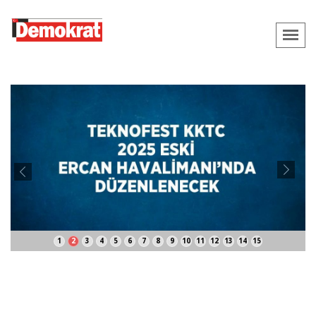
1
2
3
4
5
6
7
8
9
10
11
12
13
14
15