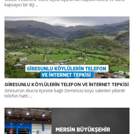
kapsayıcı bir diji ...
GİRESUNLU KÖYLÜLERİN TELEFON VE İNTERNET TEPKİSİ
Giresun’un Alucra ilçesine bağlı Demirözü köyü sakinleri yıllardır
telefon hattı ...