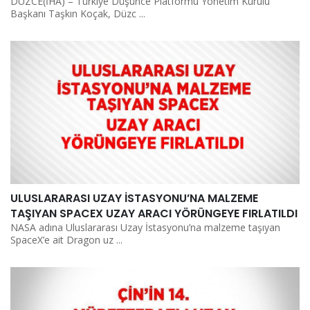
DÜZCE(İHA) – Türkiye Düşünce Platformu Yönetim Kurulu
Başkanı Taşkın Koçak, Düzc ...
ULUSLARARASI UZAY İSTASYONU’NA MALZEME
TAŞIYAN SPACEX UZAY ARACI YÖRÜNGEYE FIRLATILDI
NASA adına Uluslararası Uzay İstasyonu’na malzeme taşıyan
SpaceX’e ait Dragon uz ...