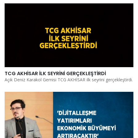
TCG AKHİSAR İLK SEYRİNİ GERÇEKLEŞTİRDİ
Açık Deniz Karakol Gemisi TCG AKHİSAR ilk seyrini gerçekleştirdi.