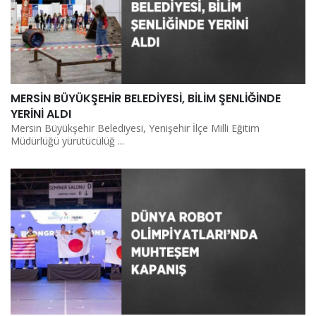
MERSİN BÜYÜKŞEHİR BELEDİYESİ, BİLİM ŞENLİĞİNDE
YERİNİ ALDI
Mersin Büyükşehir Belediyesi, Yenişehir İlçe Milli Eğitim
Müdürlüğü yürütücülüğ ...