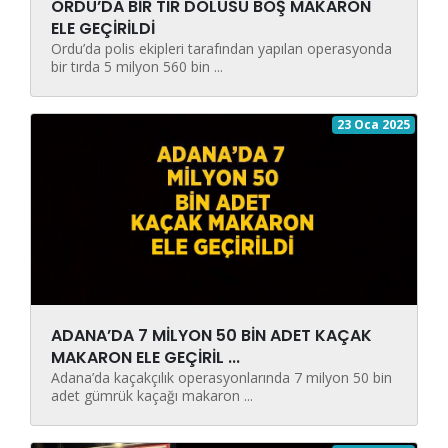
ORDU’DA BİR TIR DOLUSU BOŞ MAKARON
ELE GEÇİRİLDİ
Ordu’da polis ekipleri tarafından yapılan operasyonda
bir tırda 5 milyon 560 bin ...
23 Oca 2025
ADANA’DA 7 MİLYON 50 BİN ADET KAÇAK
MAKARON ELE GEÇİRİL ...
Adana’da kaçakçılık operasyonlarında 7 milyon 50 bin
adet gümrük kaçağı makaron ...