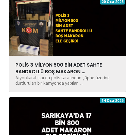
20 Oca 2025
POLİS 3 MİLYON 500 BİN ADET SAHTE
BANDROLLÜ BOŞ MAKARON ...
Afyonkarahisar’da polis tarafından şüphe üzerine
durdurulan bir kamyonda yapılan ...
14 Oca 2025