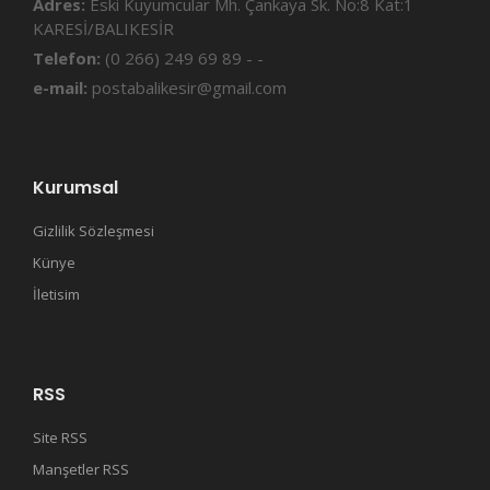
Adres:
Eski Kuyumcular Mh. Çankaya Sk. No:8 Kat:1
KARESİ/BALIKESİR
Telefon:
(0 266) 249 69 89 - -
e-mail:
postabalikesir@gmail.com
Kurumsal
Gizlilik Sözleşmesi
Künye
İletisim
RSS
Site RSS
Manşetler RSS