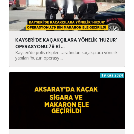
KAYSERİ’DE KAÇAKÇILARA YÖNELİK 'HUZUR'
OPERASYONU:79 Bİ ...
Kayseri’de polis ekipleri tarafından kaçakçılara yönelik
yapılan 'huzur' operasy ...
19 Kas 2024