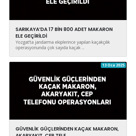
SARIKAYA’DA 17 BİN 800 ADET MAKARON
ELE GEÇİRİLDİ
Yozgat’ta jandarma ekiplerince yapılan kaçakçılık
operasyonunda çok sayıda kaçak ...
13 Oca 2025
GÜVENLİK GÜÇLERİNDEN KAÇAK MAKARON,
AKARYAKIT, CEP TELE ...