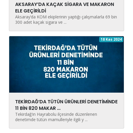
AKSARAY’DA KAÇAK SİGARA VE MAKARON
ELE GEÇİRİLDİ
Aksaray’da KOM ekiplerinin yaptığı çalışmalarla 69 bin
300 adet kaçak sigara ve ...
18 Kas 2024
TEKİRDAĞ’DA TÜTÜN ÜRÜNLERİ DENETİMİNDE
11 BİN 820 MAKAR ...
Tekirdağ’ın Hayrabolu ilçesinde düzenlenen
denetimde tütün mamulleriyle ilgili y ...