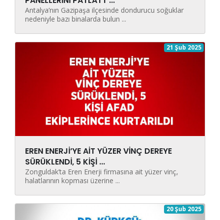
PANELLERİNİ PATLATT ...
Antalya’nın Gazipaşa ilçesinde dondurucu soğuklar
nedeniyle bazı binalarda bulun ...
21 Şub 2025
EREN ENERJİ’YE AİT YÜZER VİNÇ DEREYE
SÜRÜKLENDİ, 5 KİŞİ ...
Zonguldak’ta Eren Enerji firmasına ait yüzer vinç,
halatlarının kopması üzerine ...
20 Şub 2025