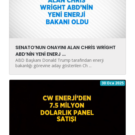
SENATO’NUN ONAYINI ALAN CHRİS WRİGHT
ABD’NİN YENİ ENERJ ...
ABD Başkanı Donald Trump tarafından enerji
bakanlığı görevine aday gösterilen Ch ...
30 Oca 2025