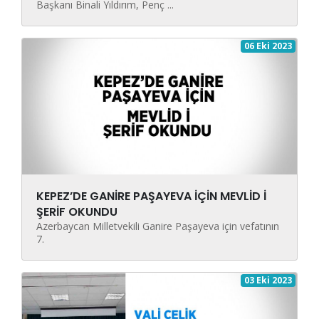
Başkanı Binali Yıldırım, Penç ...
06 Eki 2023
KEPEZ’DE GANİRE PAŞAYEVA İÇİN MEVLİD İ
ŞERİF OKUNDU
Azerbaycan Milletvekili Ganire Paşayeva için vefatının
7.
03 Eki 2023