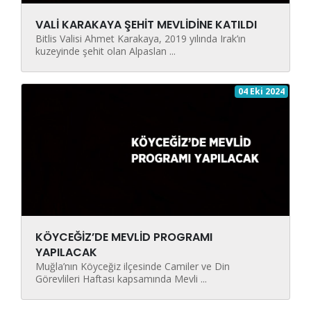
VALİ KARAKAYA ŞEHİT MEVLİDİNE KATILDI
Bitlis Valisi Ahmet Karakaya, 2019 yılında Irak’ın
kuzeyinde şehit olan Alpaslan ...
04 Eki 2024
KÖYCEĞİZ’DE MEVLİD PROGRAMI
YAPILACAK
Muğla’nın Köyceğiz ilçesinde Camiler ve Din
Görevlileri Haftası kapsamında Mevli ...