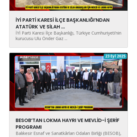
İYİ PARTİ KARESİ İLÇE BAŞKANLIĞI’NDAN
ATATÜRK VE SİLAH ...
İYİ Parti Karesi İlçe Başkanlığı, Türkiye Cumhuriyeti’nin
kurucusu Ulu Önder Gaz ...
23 Eyl 2025
BESOB’TAN LOKMA HAYRI VE MEVLİD-İ ŞERİF
PROGRAMI
Balıkesir Esnaf ve Sanatkârları Odaları Birliği (BESOB),