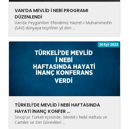
VAN’DA MEVLİD İ NEBİ PROGRAMI
DÜZENLENDİ
Van’da Peygamber Efendimiz Hazret-i Muhammed’in
(SAV) dünyaya teşrifinin yıl dön ...
30 Eyl 2023
TÜRKELİ’DE MEVLİD İ NEBİ HAFTASINDA
HAYATİ İNANÇ KONFER ...
Sinop’un Türkeli ilçesinde, Mevlid-i Nebî Haftası ve
Camiler ve Din Görevlileri ...