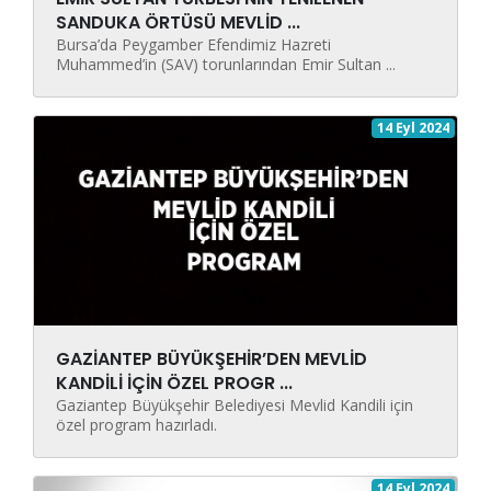
SANDUKA ÖRTÜSÜ MEVLİD ...
Bursa’da Peygamber Efendimiz Hazreti
Muhammed’in (SAV) torunlarından Emir Sultan ...
14 Eyl 2024
GAZİANTEP BÜYÜKŞEHİR’DEN MEVLİD
KANDİLİ İÇİN ÖZEL PROGR ...
Gaziantep Büyükşehir Belediyesi Mevlid Kandili için
özel program hazırladı.
14 Eyl 2024