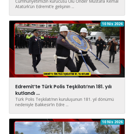
Cumhuriyetimizin kurucusu Ulu Önder Mustafa Kemal
Atatürk’ün Edremit’e gelişinin ...
10 Nis 2026
Edremit’te Türk Polis Teşkilatı’nın 181. yılı
kutlandı ...
Türk Polis Teşkilatı’nın kuruluşunun 181. yıl dönümü
nedeniyle Balıkesir’in Edre ...
10 Nis 2026