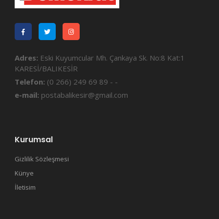
Adres:
Eski Kuyumcular Mh. Çankaya Sk. No:8 Kat:1
KARESİ/BALIKESİR
Telefon:
(0 266) 249 69 89 - -
e-mail:
postabalikesir@gmail.com
Kurumsal
Gizlilik Sözleşmesi
Künye
İletisim