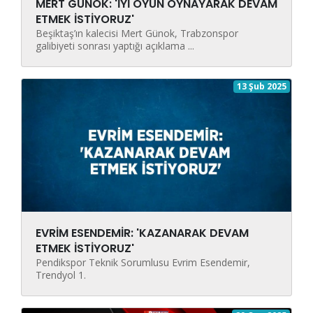
MERT GÜNOK: 'İYİ OYUN OYNAYARAK DEVAM
ETMEK İSTİYORUZ'
Beşiktaş’ın kalecisi Mert Günok, Trabzonspor
galibiyeti sonrası yaptığı açıklama ...
13 Şub 2025
EVRİM ESENDEMİR: 'KAZANARAK DEVAM
ETMEK İSTİYORUZ'
Pendikspor Teknik Sorumlusu Evrim Esendemir,
Trendyol 1.