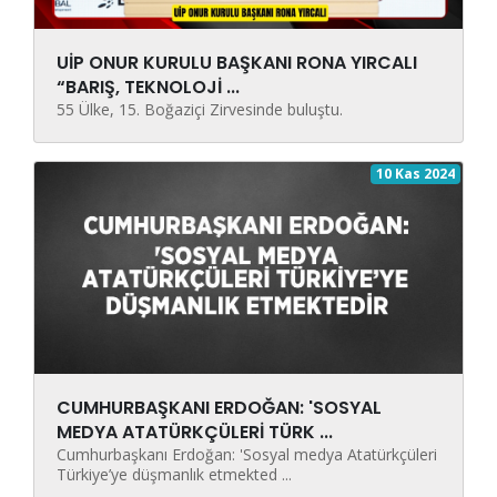
UİP ONUR KURULU BAŞKANI RONA YIRCALI
“BARIŞ, TEKNOLOJİ ...
55 Ülke, 15. Boğaziçi Zirvesinde buluştu.
10 Kas 2024
CUMHURBAŞKANI ERDOĞAN: 'SOSYAL
MEDYA ATATÜRKÇÜLERİ TÜRK ...
Cumhurbaşkanı Erdoğan: 'Sosyal medya Atatürkçüleri
Türkiye’ye düşmanlık etmekted ...