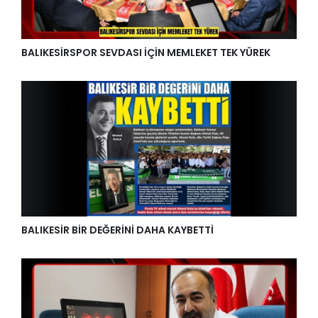
BALIKESİRSPOR SEVDASI İÇİN MEMLEKET TEK YÜREK
BALIKESİR BİR DEĞERİNİ DAHA KAYBETTİ