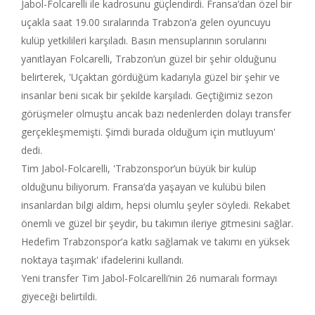
Jabol-Folcarelli ile kadrosunu güçlendirdi. Fransa’dan özel bir
uçakla saat 19.00 sıralarında Trabzon’a gelen oyuncuyu
kulüp yetkilileri karşıladı. Basın mensuplarının sorularını
yanıtlayan Folcarelli, Trabzon’un güzel bir şehir olduğunu
belirterek, 'Uçaktan gördüğüm kadarıyla güzel bir şehir ve
insanlar beni sıcak bir şekilde karşıladı. Geçtiğimiz sezon
görüşmeler olmuştu ancak bazı nedenlerden dolayı transfer
gerçekleşmemişti. Şimdi burada olduğum için mutluyum'
dedi.
Tim Jabol-Folcarelli, 'Trabzonspor’un büyük bir kulüp
olduğunu biliyorum. Fransa’da yaşayan ve kulübü bilen
insanlardan bilgi aldım, hepsi olumlu şeyler söyledi. Rekabet
önemli ve güzel bir şeydir, bu takımın ileriye gitmesini sağlar.
Hedefim Trabzonspor’a katkı sağlamak ve takımı en yüksek
noktaya taşımak' ifadelerini kullandı.
Yeni transfer Tim Jabol-Folcarelli’nin 26 numaralı formayı
giyeceği belirtildi.