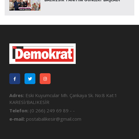
Adres:
Eski Kuyumcular Mh. Çankaya Sk. No:8 Kat:1
KARESİ/BALIKESİR
Telefon:
(0 266) 249 69 89 - -
e-mail:
postabalikesir@gmail.com