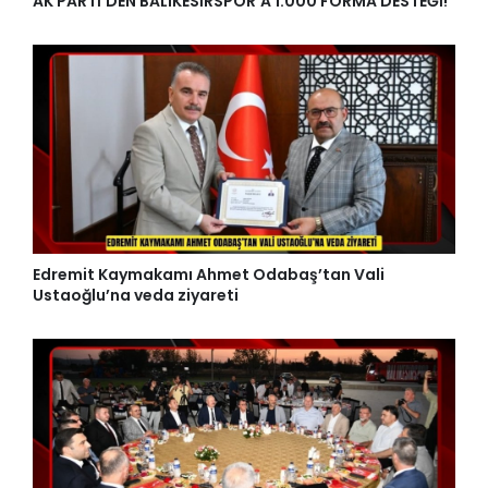
AK PARTİ'DEN BALIKESİRSPOR'A 1.000 FORMA DESTEĞİ!
Edremit Kaymakamı Ahmet Odabaş’tan Vali
Ustaoğlu’na veda ziyareti