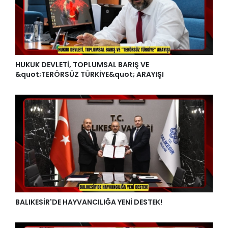
HUKUK DEVLETİ, TOPLUMSAL BARIŞ VE
&quot;TERÖRSÜZ TÜRKİYE&quot; ARAYIŞI
BALIKESİR'DE HAYVANCILIĞA YENİ DESTEK!