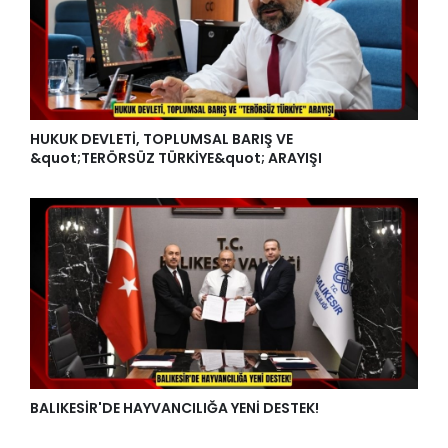
HUKUK DEVLETİ, TOPLUMSAL BARIŞ VE
&quot;TERÖRSÜZ TÜRKİYE&quot; ARAYIŞI
BALIKESİR'DE HAYVANCILIĞA YENİ DESTEK!