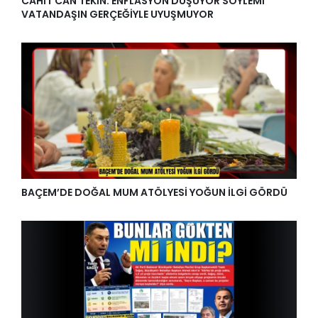
CAHİT CAN TEKİN: ENFLASYON DÜŞÜYOR SÖYLEMİ
VATANDAŞIN GERÇEĞİYLE UYUŞMUYOR
BAÇEM’DE DOĞAL MUM ATÖLYESİ YOĞUN İLGİ GÖRDÜ