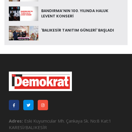
BANDIRMA’NIN 100. YILINDA HALUK
LEVENT KONSERİ
'BALIKESİR TANITIM GÜNLERİ' BAŞLADI
Adres:
Eski Kuyumcular Mh. Çankaya Sk. No:8 Kat:1
KARESİ/BALIKESİR