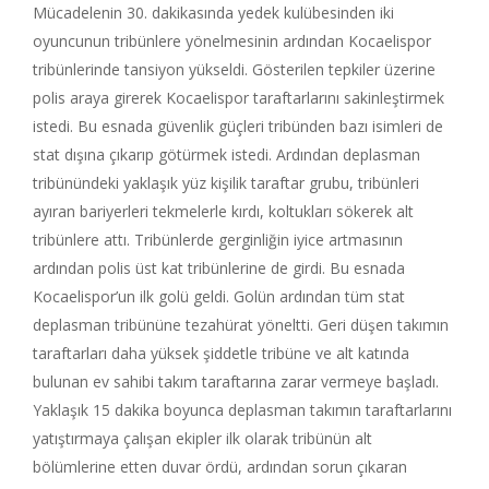
Mücadelenin 30. dakikasında yedek kulübesinden iki
oyuncunun tribünlere yönelmesinin ardından Kocaelispor
tribünlerinde tansiyon yükseldi. Gösterilen tepkiler üzerine
polis araya girerek Kocaelispor taraftarlarını sakinleştirmek
istedi. Bu esnada güvenlik güçleri tribünden bazı isimleri de
stat dışına çıkarıp götürmek istedi. Ardından deplasman
tribünündeki yaklaşık yüz kişilik taraftar grubu, tribünleri
ayıran bariyerleri tekmelerle kırdı, koltukları sökerek alt
tribünlere attı. Tribünlerde gerginliğin iyice artmasının
ardından polis üst kat tribünlerine de girdi. Bu esnada
Kocaelispor’un ilk golü geldi. Golün ardından tüm stat
deplasman tribününe tezahürat yöneltti. Geri düşen takımın
taraftarları daha yüksek şiddetle tribüne ve alt katında
bulunan ev sahibi takım taraftarına zarar vermeye başladı.
Yaklaşık 15 dakika boyunca deplasman takımın taraftarlarını
yatıştırmaya çalışan ekipler ilk olarak tribünün alt
bölümlerine etten duvar ördü, ardından sorun çıkaran