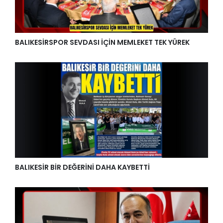
BALIKESİRSPOR SEVDASI İÇİN MEMLEKET TEK YÜREK
BALIKESİR BİR DEĞERİNİ DAHA KAYBETTİ