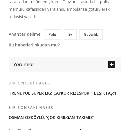
taraftarları tribünden çıkardı. Olaylar sırasında bir polis
memuru kafasından yaralandı, ambulansa götürülerek
tedavisi yapıldı.
Anahtar Kelime:
Polis
Ev
Güvenlik
Bu haberleri okudun mu?
Yorumlar
BIR ÖNCEKI HABER
TRENDYOL SÜPER LİG: ÇAYKUR RİZESPOR:1 BEŞİKTAŞ:1
BIR SONRAKI HABER
OSMAN ÖZKÖYLÜ: 'ÇOK KIRILGAN TAKIMIZ'