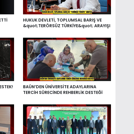
ETTİ
HUKUK DEVLETİ, TOPLUMSAL BARIŞ VE
&quot;TERÖRSÜZ TÜRKİYE&quot; ARAYIŞI
ESTEK!
BAÜN’DEN ÜNİVERSİTE ADAYLARINA
TERCİH SÜRECİNDE REHBERLİK DESTEĞİ