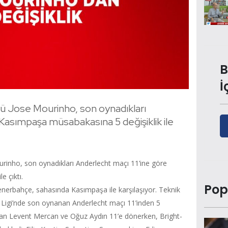
B
İ
ü Jose Mourinho, son oynadıkları
Kasımpaşa müsabakasına 5 değişiklik ile
rinho, son oynadıkları Anderlecht maçı 11’ine göre
e çıktı.
Pop
enerbahçe, sahasında Kasımpaşa ile karşılaşıyor. Teknik
Ligi’nde son oynanan Anderlecht maçı 11’inden 5
mayan Levent Mercan ve Oğuz Aydın 11’e dönerken, Bright-