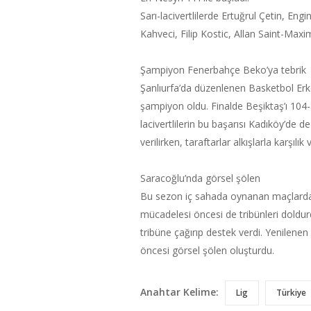
Sarı-lacivertlilerde Ertuğrul Çetin, En
Kahveci, Filip Kostic, Allan Saint-Max
Şampiyon Fenerbahçe Beko’ya tebrik
Şanlıurfa’da düzenlenen Basketbol Er
şampiyon oldu. Finalde Beşiktaş’ı 104-
lacivertlilerin bu başarısı Kadıköy’de 
verilirken, taraftarlar alkışlarla karşılık 
Saracoğlu’nda görsel şölen
Bu sezon iç sahada oynanan maçlarda tr
mücadelesi öncesi de tribünleri doldur
tribüne çağırıp destek verdi. Yenilenen
öncesi görsel şölen oluşturdu.
Anahtar Kelime:
Lig
Türkiye