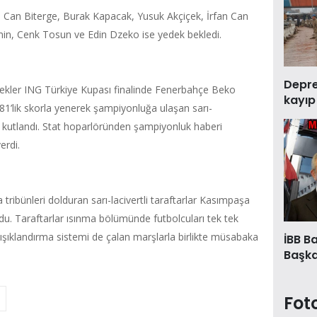
gin Can Biterge, Burak Kapacak, Yusuk Akçiçek, İrfan Can
imin, Cenk Tosun ve Edin Dzeko ise yedek bekledi.
Deprem
kekler ING Türkiye Kupası finalinde Fenerbahçe Beko
kayıp
81’lik skorla yenerek şampiyonluğa ulaşan sarı-
de kutlandı. Stat hoparlöründen şampiyonluk haberi
verdi.
ibünleri dolduran sarı-lacivertli taraftarlar Kasımpaşa
du. Taraftarlar ısınma bölümünde futbolcuları tek tek
 ışıklandırma sistemi de çalan marşlarla birlikte müsabaka
İBB B
Başkan
Fot