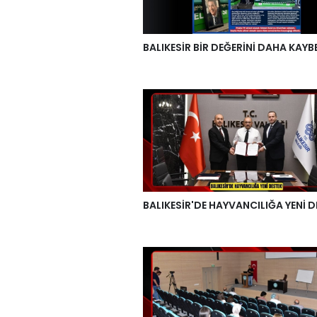
BALIKESİR BİR DEĞERİNİ DAHA KAYB
BALIKESİR'DE HAYVANCILIĞA YENİ D