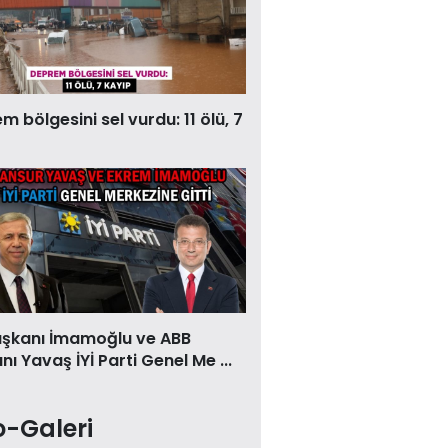
 bölgesini sel vurdu: 11 ölü, 7
aşkanı İmamoğlu ve ABB
ı Yavaş İYİ Parti Genel Me ...
o-Galeri