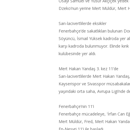
Osayi Samuel ve Yusuf Akçiçek yedek b
Dzeko’nun yerine Mert Müldür, Mert H
Sarı-lacivertlilerde eksikler
Fenerbahçe’de sakatlıkları bulunan Do
Söyüncü, İsmail Yüksek kadroda yer a
karşı kadroda bulunmuyor. Elinde kırık
kulübesinde yer aldı.
Mert Hakan Yandaş 3. kez 11’de
Sarı-lacivertlilerde Mert Hakan Yandaş
Kayserispor ve Sivasspor müsabakalar
yaşındaki orta saha, Avrupa Ligi’nde d
Fenerbahçe’nin 11’i
Fenerbahçe mücadeleye, 'İrfan Can Eğ
Mert Müldür, Fred, Mert Hakan Yanda
En-Nesyri 11’i ile başladı.