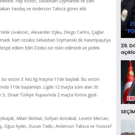
ekledi. Filip Kostic, Sebastian Szymanski ve Edin
akan Yandaş ve Anderson Talisca görev aldı.
minik Livakovic, Alexander Djiku, Diego Carlos, Çağlar
lmadı. Kart cezalısı Sebastian Szymanski de Kasımpaşa’ya
29. D
 tespit edilen Edin Dzeko ise riske edilmedi ve yedek
açıkl
, bu sezon 3. kez lig maçına 11’de başladı. Bu sezon
ında 11’de başlamıştı. Ligde 12 maçta süre alan 30
e 5, Ziraat Türkiye Kupası’nda 2 maçta forma giydi.
SEÇİM
ribayat, Milan Skriniar, Sofyan Amrabat, Levent Mercan,
ş, Oğuz Aydın, Dusan Tadic, Anderson Talisca ve Youssef