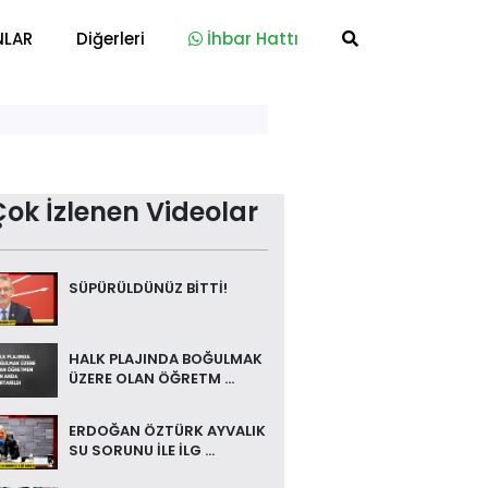
NLAR
Diğerleri
İhbar Hattı
Çok İzlenen Videolar
SÜPÜRÜLDÜNÜZ BİTTİ!
HALK PLAJINDA BOĞULMAK
ÜZERE OLAN ÖĞRETM ...
ERDOĞAN ÖZTÜRK AYVALIK
SU SORUNU İLE İLG ...