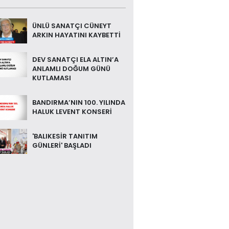
ÜNLÜ SANATÇI CÜNEYT
ARKIN HAYATINI KAYBETTİ
DEV SANATÇI ELA ALTIN’A
ANLAMLI DOĞUM GÜNÜ
KUTLAMASI
BANDIRMA’NIN 100. YILINDA
HALUK LEVENT KONSERİ
'BALIKESİR TANITIM
GÜNLERİ' BAŞLADI