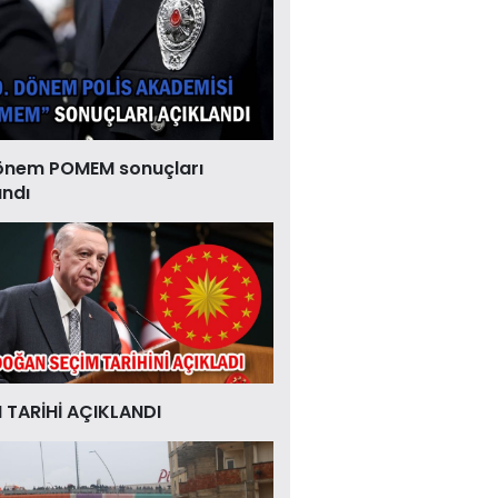
önem POMEM sonuçları
andı
 TARİHİ AÇIKLANDI