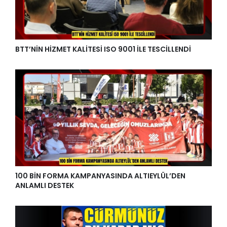
BTT’NİN HİZMET KALİTESİ ISO 9001 İLE TESCİLLENDİ
100 BİN FORMA KAMPANYASINDA ALTIEYLÜL’DEN
ANLAMLI DESTEK