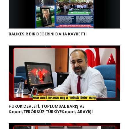
BALIKESİR BİR DEĞERİNİ DAHA KAYBETTİ
HUKUK DEVLETİ, TOPLUMSAL BARIŞ VE
&quot;TERÖRSÜZ TÜRKİYE&quot; ARAYIŞI