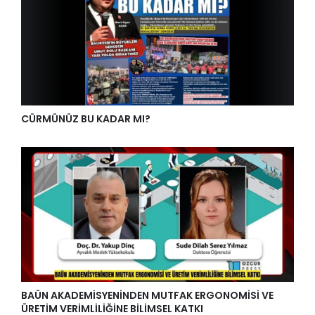
CÜRMÜNÜZ BU KADAR MI?
BAÜN AKADEMİSYENİNDEN MUTFAK ERGONOMİSİ VE
ÜRETİM VERİMLİLİĞİNE BİLİMSEL KATKI