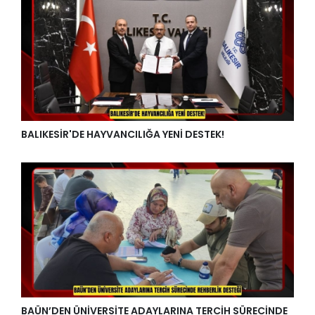
BALIKESİR'DE HAYVANCILIĞA YENİ DESTEK!
BAÜN’DEN ÜNİVERSİTE ADAYLARINA TERCİH SÜRECİNDE