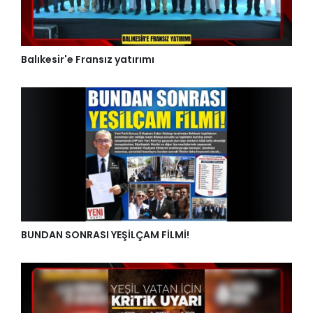
Balıkesir'e Fransız yatırımı
BUNDAN SONRASI YEŞİLÇAM FİLMİ!