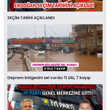
SEÇİM TARİHİ AÇIKLANDI
Deprem bölgesini sel vurdu: 11 ölü, 7 kayıp