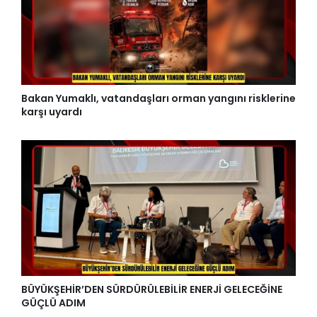
Bakan Yumaklı, vatandaşları orman yangını risklerine
karşı uyardı
BÜYÜKŞEHİR’DEN SÜRDÜRÜLEBİLİR ENERJİ GELECEĞİNE
GÜÇLÜ ADIM