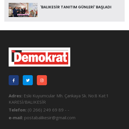
'BALIKESİR TANITIM GÜNLERİ' BAŞLADI
Adres:
Eski Kuyumcular Mh. Çankaya Sk. No:8 Kat:1
KARESİ/BALIKESİR
Telefon:
(0 266) 249 69 89 - -
e-mail:
postabalikesir@gmail.com