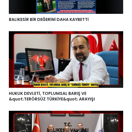
BALIKESİR BİR DEĞERİNİ DAHA KAYBETTİ
HUKUK DEVLETİ, TOPLUMSAL BARIŞ VE
&quot;TERÖRSÜZ TÜRKİYE&quot; ARAYIŞI