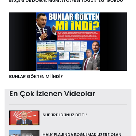
BAÇEM’DE DOĞAL MUM ATÖLYESİ YOĞUN İLGİ GÖRDÜ
BUNLAR GÖKTEN Mİ İNDİ?
En Çok İzlenen Videolar
SÜPÜRÜLDÜNÜZ BİTTİ!
HALK PLAJINDA BOĞULMAK ÜZERE OLAN