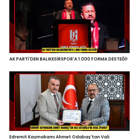
AK PARTİ'DEN BALIKESİRSPOR'A 1.000 FORMA DESTEĞİ!
Edremit Kaymakamı Ahmet Odabaş’tan Vali