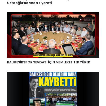
Ustaoğlu’na veda ziyareti
BALIKESİRSPOR SEVDASI İÇİN MEMLEKET TEK YÜREK