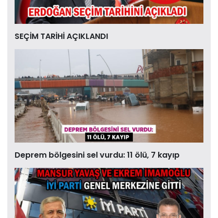
SEÇİM TARİHİ AÇIKLANDI
Deprem bölgesini sel vurdu: 11 ölü, 7 kayıp