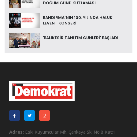
DOĞUM GÜNÜ KUTLAMASI
BANDIRMA’NIN 100. YILINDA HALUK
LEVENT KONSERİ
'BALIKESİR TANITIM GÜNLERİ' BAŞLADI
Adres:
Eski Kuyumcular Mh. Çankaya Sk. No:8 Kat:1