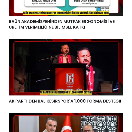
BAÜN AKADEMİSYENİNDEN MUTFAK ERGONOMİSİ VE
ÜRETİM VERİMLİLİĞİNE BİLİMSEL KATKI
AK PARTİ'DEN BALIKESİRSPOR'A 1.000 FORMA DESTEĞİ!