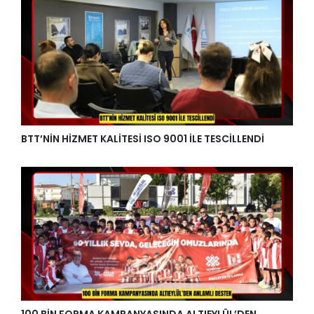
BTT’NİN HİZMET KALİTESİ ISO 9001 İLE TESCİLLENDİ