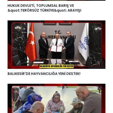
HUKUK DEVLETİ, TOPLUMSAL BARIŞ VE
&quot;TERÖRSÜZ TÜRKİYE&quot; ARAYIŞI
BALIKESİR'DE HAYVANCILIĞA YENİ DESTEK!