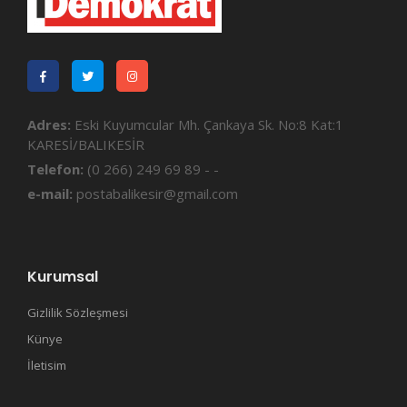
Adres:
Eski Kuyumcular Mh. Çankaya Sk. No:8 Kat:1
KARESİ/BALIKESİR
Telefon:
(0 266) 249 69 89 - -
e-mail:
postabalikesir@gmail.com
Kurumsal
Gizlilik Sözleşmesi
Künye
İletisim