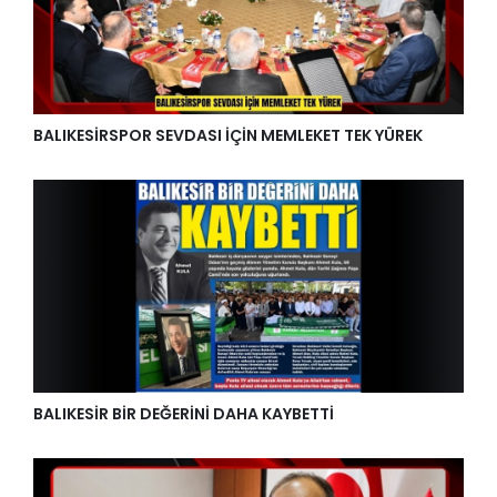
BALIKESİRSPOR SEVDASI İÇİN MEMLEKET TEK YÜREK
BALIKESİR BİR DEĞERİNİ DAHA KAYBETTİ