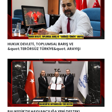
HUKUK DEVLETİ, TOPLUMSAL BARIŞ VE
&quot;TERÖRSÜZ TÜRKİYE&quot; ARAYIŞI
BALIKESİR'DE HAYVANCILIĞA YENİ DESTEK!