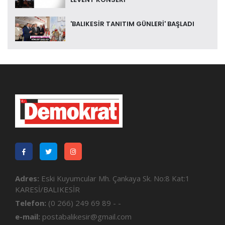
'BALIKESİR TANITIM GÜNLERİ' BAŞLADI
Adres:
Eski Kuyumcular Mh. Çankaya Sk. No:8 Kat:1
KARESİ/BALIKESİR
Telefon:
(0 266) 249 69 89 - -
e-mail:
postabalikesir@gmail.com