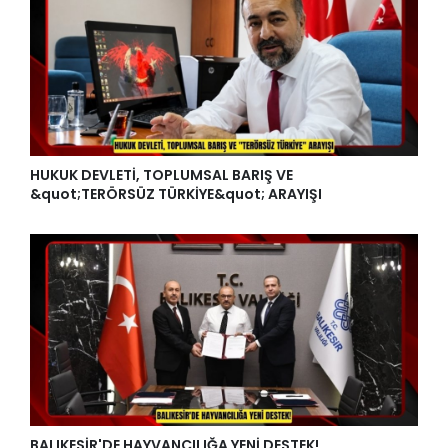
HUKUK DEVLETİ, TOPLUMSAL BARIŞ VE
&quot;TERÖRSÜZ TÜRKİYE&quot; ARAYIŞI
BALIKESİR'DE HAYVANCILIĞA YENİ DESTEK!