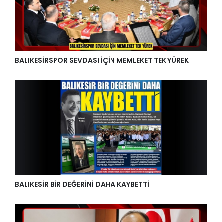
BALIKESİRSPOR SEVDASI İÇİN MEMLEKET TEK YÜREK
BALIKESİR BİR DEĞERİNİ DAHA KAYBETTİ