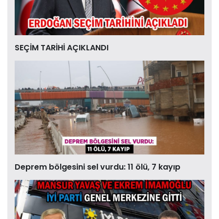
SEÇİM TARİHİ AÇIKLANDI
Deprem bölgesini sel vurdu: 11 ölü, 7 kayıp