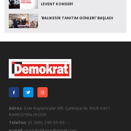
LEVENT KONSERİ
'BALIKESİR TANITIM GÜNLERİ' BAŞLADI
Adres:
Eski Kuyumcular Mh. Çankaya Sk. No:8 Kat:1
KARESİ/BALIKESİR
Telefon:
(0 266) 249 69 89 - -
e-mail:
postabalikesir@gmail.com