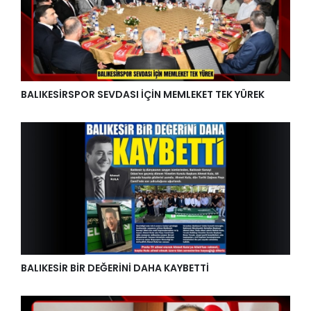
BALIKESİRSPOR SEVDASI İÇİN MEMLEKET TEK YÜREK
BALIKESİR BİR DEĞERİNİ DAHA KAYBETTİ