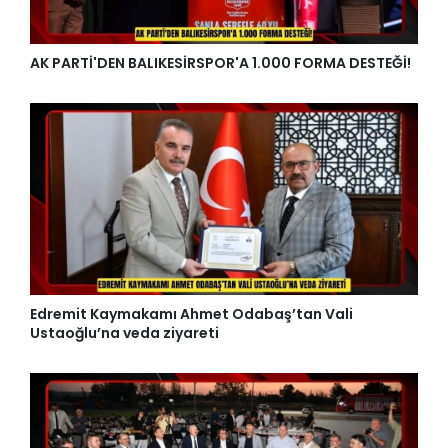
AK PARTİ'DEN BALIKESİRSPOR'A 1.000 FORMA DESTEĞİ!
Edremit Kaymakamı Ahmet Odabaş’tan Vali
Ustaoğlu’na veda ziyareti