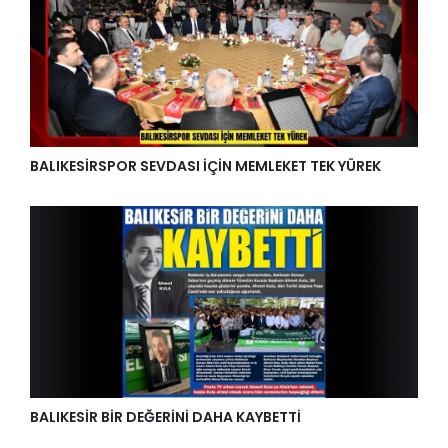
BALIKESİRSPOR SEVDASI İÇİN MEMLEKET TEK YÜREK
BALIKESİR BİR DEĞERİNİ DAHA KAYBETTİ