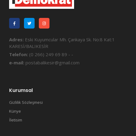
Adres:
Eski Kuyumcular Mh. Çankaya Sk. No:8 Kat:1
KARESİ/BALIKESİR
Telefon:
(0 266) 249 69 89 - -
e-mail:
postabalikesir@gmail.com
Kurumsal
Gizlilik Sözleşmesi
Künye
İletisim