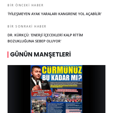
BIR ÖNCEKI HABER
'İYİLEŞMEYEN AYAK YARALARI KANGRENE YOL AÇABİLİR'
BIR SONRAKI HABER
DR. KÜRKÇÜ: 'ENERJİ İÇECEKLERİ KALP RİTİM
BOZUKLUĞUNA SEBEP OLUYOR'
GÜNÜN MANŞETLERI