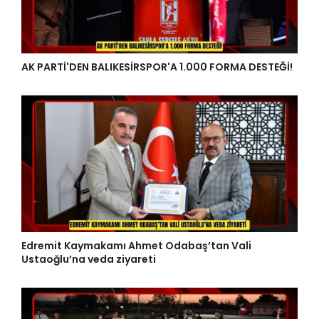
AK PARTİ'DEN BALIKESİRSPOR'A 1.000 FORMA DESTEĞİ!
Edremit Kaymakamı Ahmet Odabaş’tan Vali
Ustaoğlu’na veda ziyareti