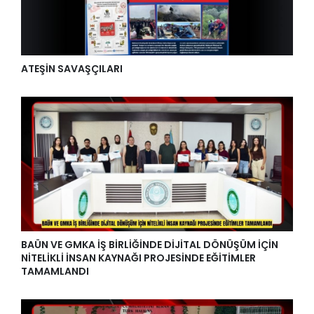
ATEŞİN SAVAŞÇILARI
BAÜN VE GMKA İŞ BİRLİĞİNDE DİJİTAL DÖNÜŞÜM İÇİN
NİTELİKLİ İNSAN KAYNAĞI PROJESİNDE EĞİTİMLER
TAMAMLANDI