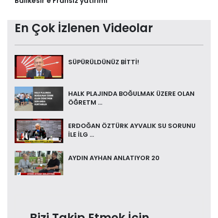
Balıkesir'e Fransız yatırımı
En Çok İzlenen Videolar
SÜPÜRÜLDÜNÜZ BİTTİ!
HALK PLAJINDA BOĞULMAK ÜZERE OLAN
ÖĞRETM ...
ERDOĞAN ÖZTÜRK AYVALIK SU SORUNU
İLE İLG ...
AYDIN AYHAN ANLATIYOR 20
Bizi Takip Etmek İçin