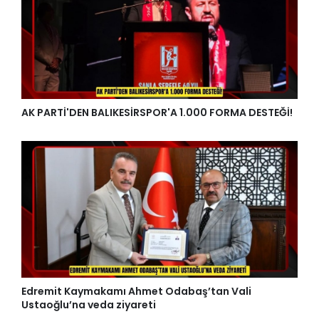
AK PARTİ'DEN BALIKESİRSPOR'A 1.000 FORMA DESTEĞİ!
Edremit Kaymakamı Ahmet Odabaş’tan Vali
Ustaoğlu’na veda ziyareti