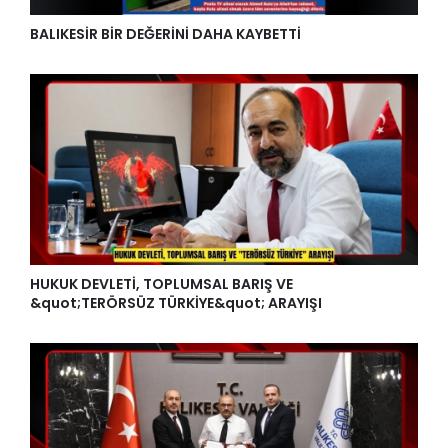
BALIKESİR BİR DEĞERİNİ DAHA KAYBETTİ
HUKUK DEVLETİ, TOPLUMSAL BARIŞ VE
&quot;TERÖRSÜZ TÜRKİYE&quot; ARAYIŞI