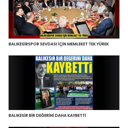
BALIKESİRSPOR SEVDASI İÇİN MEMLEKET TEK YÜREK
BALIKESİR BİR DEĞERİNİ DAHA KAYBETTİ