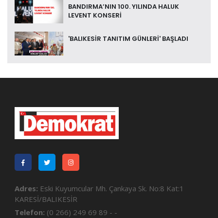
BANDIRMA’NIN 100. YILINDA HALUK
LEVENT KONSERİ
'BALIKESİR TANITIM GÜNLERİ' BAŞLADI
Adres:
Eski Kuyumcular Mh. Çankaya Sk. No:8 Kat:1
KARESİ/BALIKESİR
Telefon:
(0 266) 249 69 89 - -