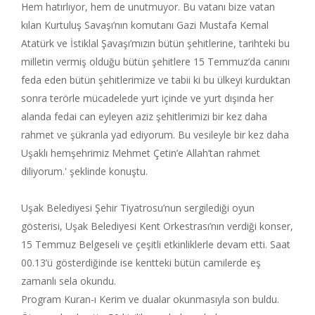
Hem hatırlıyor, hem de unutmuyor. Bu vatanı bize vatan
kılan Kurtuluş Savaşı’nın komutanı Gazi Mustafa Kemal
Atatürk ve İstiklal Şavaşı’mızın bütün şehitlerine, tarihteki bu
milletin vermiş olduğu bütün şehitlere 15 Temmuz’da canını
feda eden bütün şehitlerimize ve tabii ki bu ülkeyi kurduktan
sonra terörle mücadelede yurt içinde ve yurt dışında her
alanda fedai can eyleyen aziz şehitlerimizi bir kez daha
rahmet ve şükranla yad ediyorum. Bu vesileyle bir kez daha
Uşaklı hemşehrimiz Mehmet Çetin’e Allah’tan rahmet
diliyorum.' şeklinde konuştu.
Uşak Belediyesi Şehir Tiyatrosu’nun sergilediği oyun
gösterisi, Uşak Belediyesi Kent Orkestrası’nın verdiği konser,
15 Temmuz Belgeseli ve çeşitli etkinliklerle devam etti. Saat
00.13’ü gösterdiğinde ise kentteki bütün camilerde eş
zamanlı sela okundu.
Program Kuran-ı Kerim ve dualar okunmasıyla son buldu.