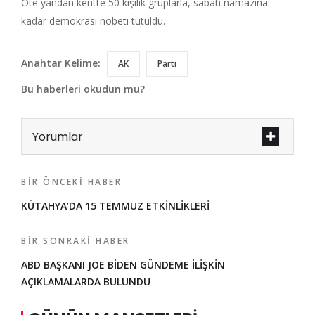
Öte yandan kentte 50 kişilik gruplarla, sabah namazına
kadar demokrasi nöbeti tutuldu.
Anahtar Kelime:
AK
Parti
Bu haberleri okudun mu?
Yorumlar
BIR ÖNCEKI HABER
KÜTAHYA’DA 15 TEMMUZ ETKİNLİKLERİ
BIR SONRAKI HABER
ABD BAŞKANI JOE BİDEN GÜNDEME İLİŞKİN
AÇIKLAMALARDA BULUNDU