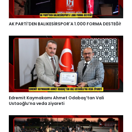
AK PARTİ'DEN BALIKESİRSPOR'A 1.000 FORMA DESTEĞİ!
Edremit Kaymakamı Ahmet Odabaş’tan Vali
Ustaoğlu’na veda ziyareti