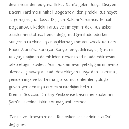
devrilmesinden bu yana ilk kez Şam’a gelen Rusya Dışişleri
Bakanı Yardımcısı Mihail Bogdanov liderliğindeki Rus heyeti
ile görüşmüştü. Rusya Dışişleri Bakanı Yardımcısı Mihail
Bogdanov, ülkedeki Tartus ve Hmeymim’deki Rus askeri
tesislerinin statüsü henüz değişmediğini ifade ederken
Suriye’nin talebine ilişkin açıklama yapmadı. Ancak Reuters
Haber Ajansı’na konuşan Suriyeli bir yetkili ise, eş-Şara’nın
Rusya’ya sığınan devrik lideri Beşar Esad’ın iade edilmesini
talep ettiğini söyledi. Adını açıklamayan yetkili, Şam’ın ayrıca
ülkedeki iç savaşta Esad’ı destekleyen Rusya’dan 'tazminat,
yeniden inşa ve kurtarma gibi somut önlemler' yoluyla
güveni yeniden inşa etmesini istediğini belirtti.
Kremlin Sözcüsü Dmitriy Peskov ise basın mensuplarının
Şam’ın talebine ilişkin soruya yanıt vermedi.
'Tartus ve Hmeymim’deki Rus askeri tesislerinin statüsü
değişmedi'