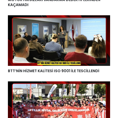
KAÇAMADI
BTT’NİN HİZMET KALİTESİ ISO 9001 İLE TESCİLLENDİ