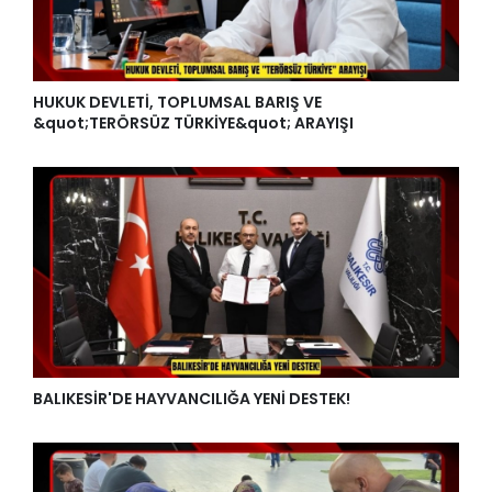
HUKUK DEVLETİ, TOPLUMSAL BARIŞ VE
&quot;TERÖRSÜZ TÜRKİYE&quot; ARAYIŞI
BALIKESİR'DE HAYVANCILIĞA YENİ DESTEK!