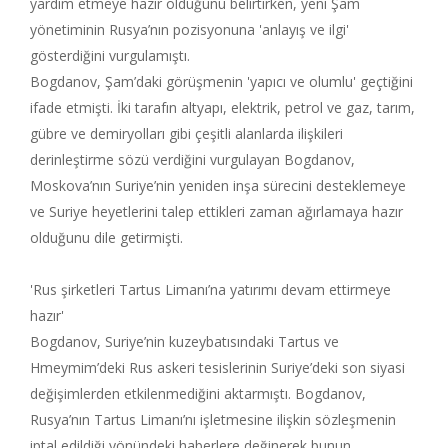
yardım etmeye hazır olduğunu belirtirken, yeni Şam
yönetiminin Rusya’nın pozisyonuna 'anlayış ve ilgi'
gösterdiğini vurgulamıştı.
Bogdanov, Şam’daki görüşmenin 'yapıcı ve olumlu' geçtiğini
ifade etmişti. İki tarafın altyapı, elektrik, petrol ve gaz, tarım,
gübre ve demiryolları gibi çeşitli alanlarda ilişkileri
derinleştirme sözü verdiğini vurgulayan Bogdanov,
Moskova’nın Suriye’nin yeniden inşa sürecini desteklemeye
ve Suriye heyetlerini talep ettikleri zaman ağırlamaya hazır
olduğunu dile getirmişti.
'Rus şirketleri Tartus Limanı’na yatırımı devam ettirmeye
hazır'
Bogdanov, Suriye’nin kuzeybatısındaki Tartus ve
Hmeymim’deki Rus askeri tesislerinin Suriye’deki son siyasi
değişimlerden etkilenmediğini aktarmıştı. Bogdanov,
Rusya’nın Tartus Limanı’nı işletmesine ilişkin sözleşmenin
iptal edildiği yönündeki haberlere değinerek bunun