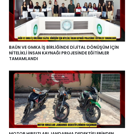
BAÜN VE GMKA İŞ BİRLİĞİNDE DİJİTAL DÖNÜŞÜM İÇİN
NİTELİKLİ İNSAN KAYNAĞI PROJESİNDE EĞİTİMLER
TAMAMLANDI
MOTOR HIRSIZLARI JANDARMA DEDEKTİFLERİNDEN