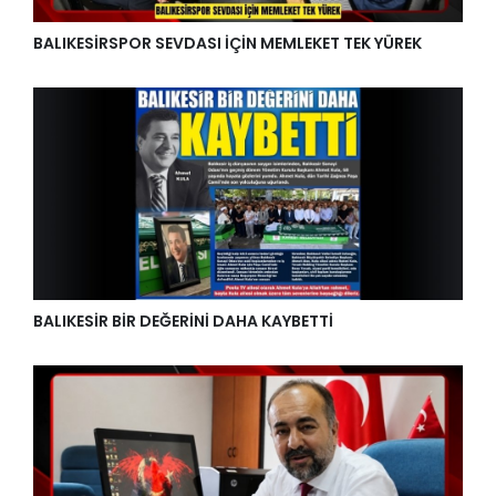
BALIKESİRSPOR SEVDASI İÇİN MEMLEKET TEK YÜREK
BALIKESİR BİR DEĞERİNİ DAHA KAYBETTİ