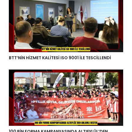
BTT’NİN HİZMET KALİTESİ ISO 9001 İLE TESCİLLENDİ
100 BİN FORMA KAMPANYASINDA ALTIEYLÜL’DEN