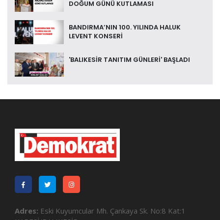
DOĞUM GÜNÜ KUTLAMASI
BANDIRMA’NIN 100. YILINDA HALUK
LEVENT KONSERİ
'BALIKESİR TANITIM GÜNLERİ' BAŞLADI
Adres:
Eski Kuyumcular Mh. Çankaya Sk. No:8 Kat:1