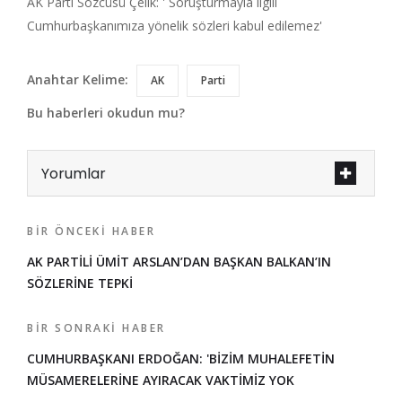
AK Parti Sözcüsü Çelik: ' Soruşturmayla ilgili
Cumhurbaşkanımıza yönelik sözleri kabul edilemez'
Anahtar Kelime:
AK
Parti
Bu haberleri okudun mu?
Yorumlar
BIR ÖNCEKI HABER
AK PARTİLİ ÜMİT ARSLAN’DAN BAŞKAN BALKAN’IN
SÖZLERİNE TEPKİ
BIR SONRAKI HABER
CUMHURBAŞKANI ERDOĞAN: 'BİZİM MUHALEFETİN
MÜSAMERELERİNE AYIRACAK VAKTİMİZ YOK