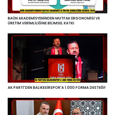
BAÜN AKADEMİSYENİNDEN MUTFAK ERGONOMİSİ VE
ÜRETİM VERİMLİLİĞİNE BİLİMSEL KATKI
AK PARTİ'DEN BALIKESİRSPOR'A 1.000 FORMA DESTEĞİ!