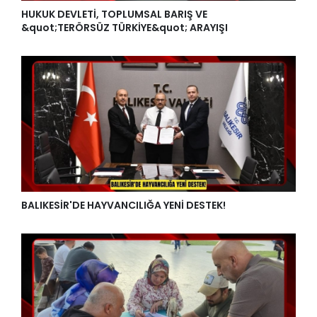
HUKUK DEVLETİ, TOPLUMSAL BARIŞ VE
&quot;TERÖRSÜZ TÜRKİYE&quot; ARAYIŞI
BALIKESİR'DE HAYVANCILIĞA YENİ DESTEK!