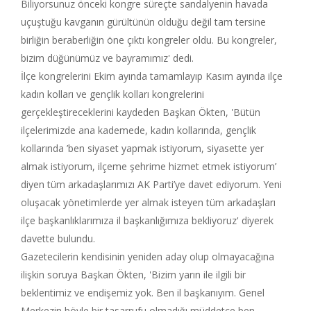
Biliyorsunuz önceki kongre süreçte sandalyenin havada
uçuştuğu kavganın gürültünün olduğu değil tam tersine
birliğin beraberliğin öne çıktı kongreler oldu. Bu kongreler,
bizim düğünümüz ve bayramımız' dedi.
İlçe kongrelerini Ekim ayında tamamlayıp Kasım ayında ilçe
kadın kolları ve gençlik kolları kongrelerini
gerçekleştireceklerini kaydeden Başkan Ökten, 'Bütün
ilçelerimizde ana kademede, kadın kollarında, gençlik
kollarında ’ben siyaset yapmak istiyorum, siyasette yer
almak istiyorum, ilçeme şehrime hizmet etmek istiyorum’
diyen tüm arkadaşlarımızı AK Parti’ye davet ediyorum. Yeni
oluşacak yönetimlerde yer almak isteyen tüm arkadaşları
ilçe başkanlıklarımıza il başkanlığımıza bekliyoruz' diyerek
davette bulundu.
Gazetecilerin kendisinin yeniden aday olup olmayacağına
ilişkin soruya Başkan Ökten, 'Bizim yarın ile ilgili bir
beklentimiz ve endişemiz yok. Ben il başkanıyım. Genel
Merkezin böyle bir tasarrufu olmadığı müddetçe ben