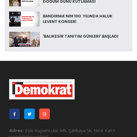
DOĞUM GÜNÜ KUTLAMASI
BANDIRMA’NIN 100. YILINDA HALUK
LEVENT KONSERİ
'BALIKESİR TANITIM GÜNLERİ' BAŞLADI
Adres:
Eski Kuyumcular Mh. Çankaya Sk. No:8 Kat:1