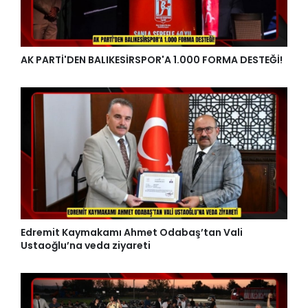
AK PARTİ'DEN BALIKESİRSPOR'A 1.000 FORMA DESTEĞİ!
Edremit Kaymakamı Ahmet Odabaş’tan Vali
Ustaoğlu’na veda ziyareti