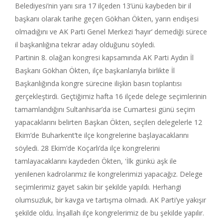
Belediyesi’nin yanı sıra 17 ilçeden 13’ünü kaybeden bir il
başkanı olarak tarihe geçen Gökhan Ökten, yarın endişesi
olmadığını ve AK Parti Genel Merkezi ’hayır’ demediği sürece
il başkanlığına tekrar aday olduğunu söyledi.
Partinin 8. olağan kongresi kapsamında AK Parti Aydın İl
Başkanı Gökhan Ökten, ilçe başkanlarıyla birlikte İl
Başkanlığında kongre sürecine ilişkin basın toplantısı
gerçekleştirdi. Geçtiğimiz hafta 16 ilçede delege seçimlerinin
tamamlandığını Sultanhisar’da ise Cumartesi günü seçim
yapacaklarını belirten Başkan Ökten, seçilen delegelerle 12
Ekim’de Buharkent’te ilçe kongrelerine başlayacaklarını
söyledi. 28 Ekim’de Koçarlı’da ilçe kongrelerini
tamlayacaklarını kaydeden Ökten, 'İlk günkü aşk ile
yenilenen kadrolarımız ile kongrelerimizi yapacağız. Delege
seçimlerimiz gayet sakin bir şekilde yapıldı. Herhangi
olumsuzluk, bir kavga ve tartışma olmadı. AK Parti’ye yakışır
şekilde oldu. İnşallah ilçe kongrelerimiz de bu şekilde yapılır.