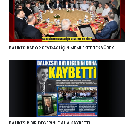
BALIKESİRSPOR SEVDASI İÇİN MEMLEKET TEK YÜREK
BALIKESİR BİR DEĞERİNİ DAHA KAYBETTİ