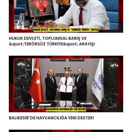
HUKUK DEVLETİ, TOPLUMSAL BARIŞ VE
&quot;TERÖRSÜZ TÜRKİYE&quot; ARAYIŞI
BALIKESİR'DE HAYVANCILIĞA YENİ DESTEK!