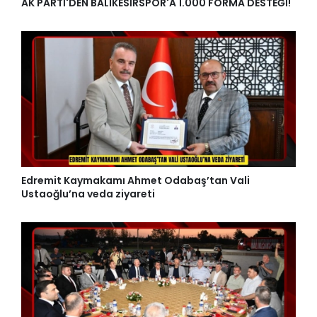
AK PARTİ'DEN BALIKESİRSPOR'A 1.000 FORMA DESTEĞİ!
Edremit Kaymakamı Ahmet Odabaş’tan Vali
Ustaoğlu’na veda ziyareti