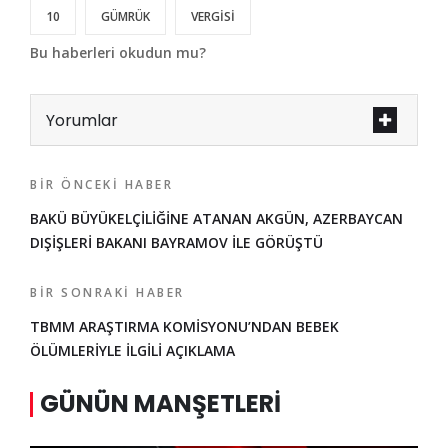
10
GÜMRÜK
VERGİSİ
Bu haberleri okudun mu?
Yorumlar
BIR ÖNCEKI HABER
BAKÜ BÜYÜKELÇİLİĞİNE ATANAN AKGÜN, AZERBAYCAN
DIŞİŞLERİ BAKANI BAYRAMOV İLE GÖRÜŞTÜ
BIR SONRAKI HABER
TBMM ARAŞTIRMA KOMİSYONU’NDAN BEBEK
ÖLÜMLERİYLE İLGİLİ AÇIKLAMA
GÜNÜN MANŞETLERI