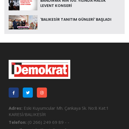
BANDIRMA’NIN 100. YILINDA HALUK
LEVENT KONSERİ
'BALIKESİR TANITIM GÜNLERİ' BAŞLADI
Adres:
Eski Kuyumcular Mh. Çankaya Sk. No:8 Kat:1
KARESİ/BALIKESİR
Telefon:
(0 266) 249 69 89 - -