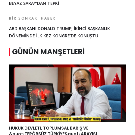
BEYAZ SARAY’DAN TEPKİ
BIR SONRAKI HABER
ABD BAŞKANI DONALD TRUMP, İKİNCİ BAŞKANLIK
DÖNEMİNDE İLK KEZ KONGRE’DE KONUŞTU
GÜNÜN MANŞETLERI
HUKUK DEVLETİ, TOPLUMSAL BARIŞ VE
&quot;TERÖRSÜZ TÜRKİYE&quot; ARAYIŞI