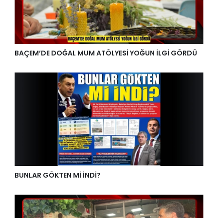
BAÇEM’DE DOĞAL MUM ATÖLYESİ YOĞUN İLGİ GÖRDÜ
BUNLAR GÖKTEN Mİ İNDİ?