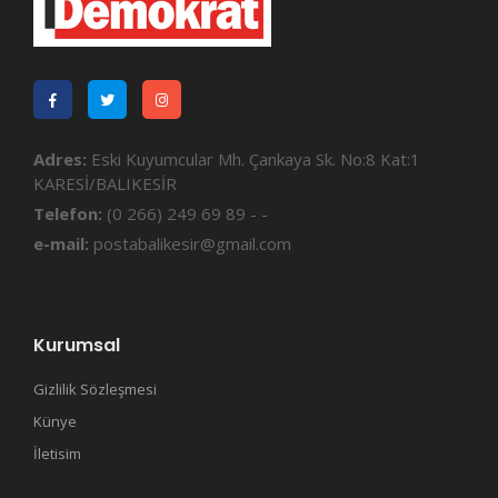
Adres:
Eski Kuyumcular Mh. Çankaya Sk. No:8 Kat:1
KARESİ/BALIKESİR
Telefon:
(0 266) 249 69 89 - -
e-mail:
postabalikesir@gmail.com
Kurumsal
Gizlilik Sözleşmesi
Künye
İletisim