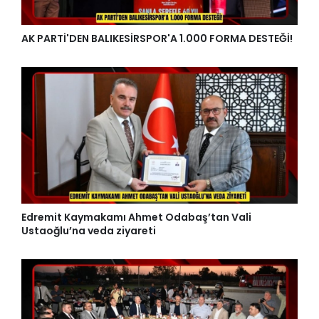
AK PARTİ'DEN BALIKESİRSPOR'A 1.000 FORMA DESTEĞİ!
Edremit Kaymakamı Ahmet Odabaş’tan Vali
Ustaoğlu’na veda ziyareti