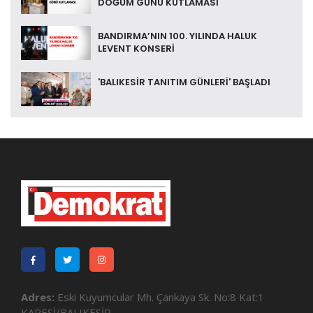
DOĞUM GÜNÜ KUTLAMASI
BANDIRMA’NIN 100. YILINDA HALUK
LEVENT KONSERİ
'BALIKESİR TANITIM GÜNLERİ' BAŞLADI
Adres:
Eski Kuyumcular Mh. Çankaya Sk. No:8 Kat:1
KARESİ/BALIKESİR