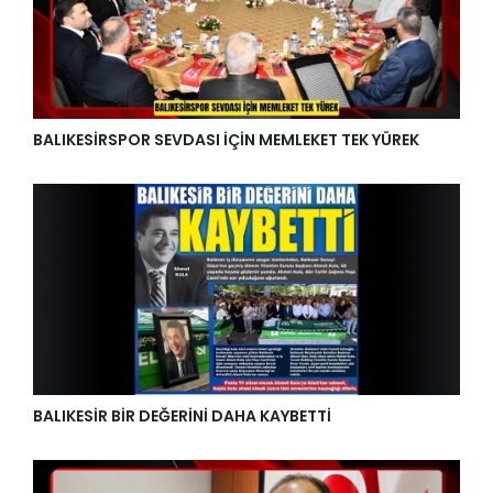
BALIKESİRSPOR SEVDASI İÇİN MEMLEKET TEK YÜREK
BALIKESİR BİR DEĞERİNİ DAHA KAYBETTİ