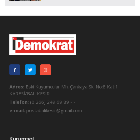
Adres:
Eski Kuyumcular Mh. Çankaya Sk. No:8 Kat:1
KARESİ/BALIKESİR
Telefon:
(0 266) 249 69 89 - -
e-mail:
postabalikesir@gmail.com
Kurumsal