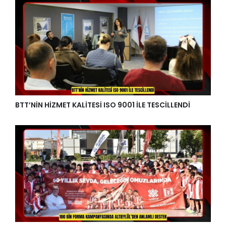
BTT’NİN HİZMET KALİTESİ ISO 9001 İLE TESCİLLENDİ