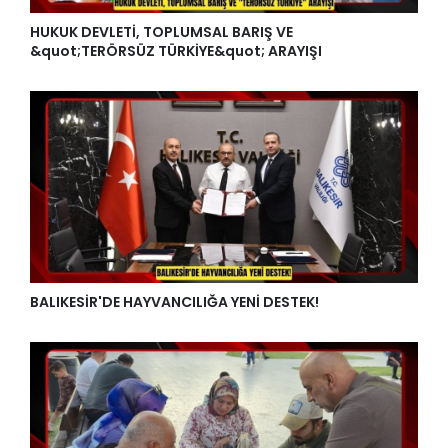
HUKUK DEVLETİ, TOPLUMSAL BARIŞ VE
&quot;TERÖRSÜZ TÜRKİYE&quot; ARAYIŞI
BALIKESİR'DE HAYVANCILIĞA YENİ DESTEK!