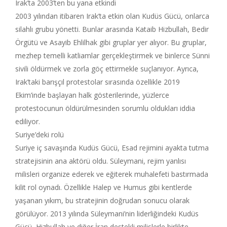
Irak’ta 2003’ten bu yana etkindi
2003 yılından itibaren Irak’ta etkin olan Kudüs Gücü, onlarca
silahlı grubu yönetti. Bunlar arasında Kataib Hizbullah, Bedir
Örgütü ve Asayib Ehlilhak gibi gruplar yer alıyor. Bu gruplar,
mezhep temelli katliamlar gerçekleştirmek ve binlerce Sünni
sivili öldürmek ve zorla göç ettirmekle suçlanıyor. Ayrıca,
Irak’taki barışçıl protestolar sırasında özellikle 2019
Ekim’inde başlayan halk gösterilerinde, yüzlerce
protestocunun öldürülmesinden sorumlu oldukları iddia
ediliyor.
Suriye’deki rolü
Suriye iç savaşında Kudüs Gücü, Esad rejimini ayakta tutma
stratejisinin ana aktörü oldu. Süleymani, rejim yanlısı
milisleri organize ederek ve eğiterek muhalefeti bastırmada
kilit rol oynadı. Özellikle Halep ve Humus gibi kentlerde
yaşanan yıkım, bu stratejinin doğrudan sonucu olarak
görülüyor. 2013 yılında Süleymani’nin liderliğindeki Kudüs
Gücü, Hizbullah ve diğer İran destekli milislerle birlikte