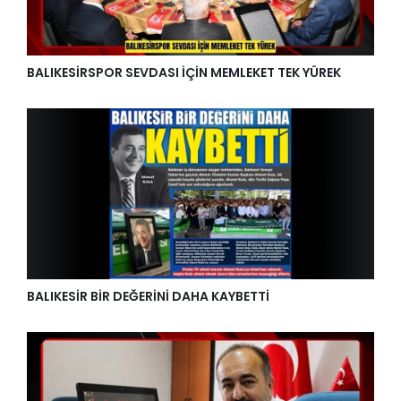
BALIKESİRSPOR SEVDASI İÇİN MEMLEKET TEK YÜREK
BALIKESİR BİR DEĞERİNİ DAHA KAYBETTİ