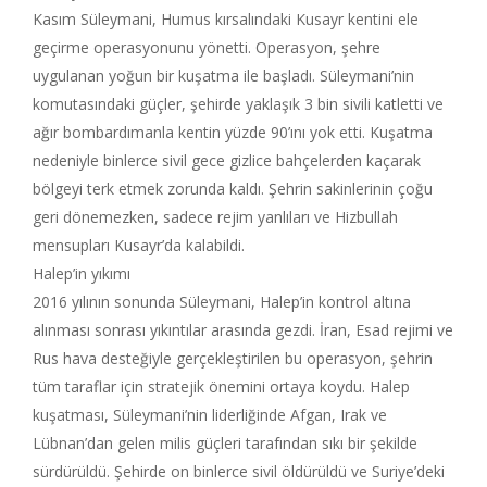
Kasım Süleymani, Humus kırsalındaki Kusayr kentini ele
geçirme operasyonunu yönetti. Operasyon, şehre
uygulanan yoğun bir kuşatma ile başladı. Süleymani’nin
komutasındaki güçler, şehirde yaklaşık 3 bin sivili katletti ve
ağır bombardımanla kentin yüzde 90’ını yok etti. Kuşatma
nedeniyle binlerce sivil gece gizlice bahçelerden kaçarak
bölgeyi terk etmek zorunda kaldı. Şehrin sakinlerinin çoğu
geri dönemezken, sadece rejim yanlıları ve Hizbullah
mensupları Kusayr’da kalabildi.
Halep’in yıkımı
2016 yılının sonunda Süleymani, Halep’in kontrol altına
alınması sonrası yıkıntılar arasında gezdi. İran, Esad rejimi ve
Rus hava desteğiyle gerçekleştirilen bu operasyon, şehrin
tüm taraflar için stratejik önemini ortaya koydu. Halep
kuşatması, Süleymani’nin liderliğinde Afgan, Irak ve
Lübnan’dan gelen milis güçleri tarafından sıkı bir şekilde
sürdürüldü. Şehirde on binlerce sivil öldürüldü ve Suriye’deki