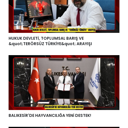
HUKUK DEVLETİ, TOPLUMSAL BARIŞ VE
&quot;TERÖRSÜZ TÜRKİYE&quot; ARAYIŞI
BALIKESİR'DE HAYVANCILIĞA YENİ DESTEK!