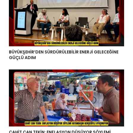
BÜYÜKŞEHİR’DEN SÜRDÜRÜLEBİLİR ENERJİ GELECEĞİNE
GÜÇLÜ ADIM
CAHİT CAN TEKİN: ENFLASYON DÜŞÜYOR SÖYLEMİ