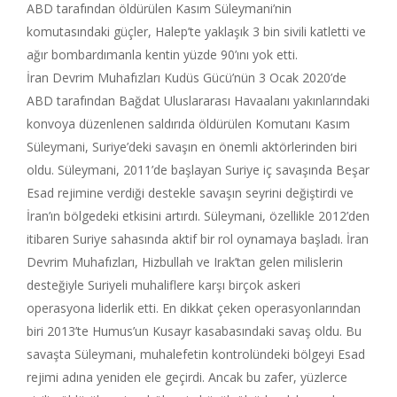
ABD tarafından öldürülen Kasım Süleymani’nin
komutasındaki güçler, Halep’te yaklaşık 3 bin sivili katletti ve
ağır bombardımanla kentin yüzde 90’ını yok etti.
İran Devrim Muhafızları Kudüs Gücü’nün 3 Ocak 2020’de
ABD tarafından Bağdat Uluslararası Havaalanı yakınlarındaki
konvoya düzenlenen saldırıda öldürülen Komutanı Kasım
Süleymani, Suriye’deki savaşın en önemli aktörlerinden biri
oldu. Süleymani, 2011’de başlayan Suriye iç savaşında Beşar
Esad rejimine verdiği destekle savaşın seyrini değiştirdi ve
İran’ın bölgedeki etkisini artırdı. Süleymani, özellikle 2012’den
itibaren Suriye sahasında aktif bir rol oynamaya başladı. İran
Devrim Muhafızları, Hizbullah ve Irak’tan gelen milislerin
desteğiyle Suriyeli muhaliflere karşı birçok askeri
operasyona liderlik etti. En dikkat çeken operasyonlarından
biri 2013’te Humus’un Kusayr kasabasındaki savaş oldu. Bu
savaşta Süleymani, muhalefetin kontrolündeki bölgeyi Esad
rejimi adına yeniden ele geçirdi. Ancak bu zafer, yüzlerce