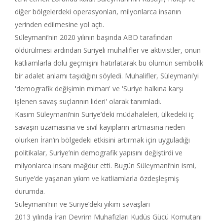
diğer bölgelerdeki operasyonları, milyonlarca insanın
yerinden edilmesine yol açtı.
Süleymani’nin 2020 yılının başında ABD tarafından
öldürülmesi ardından Suriyeli muhalifler ve aktivistler, onun
katliamlarla dolu geçmişini hatırlatarak bu ölümün sembolik
bir adalet anlamı taşıdığını söyledi. Muhalifler, Süleymani’yi
'demografik değişimin mimarı' ve 'Suriye halkına karşı
işlenen savaş suçlarının lideri' olarak tanımladı.
Kasım Süleymani’nin Suriye’deki müdahaleleri, ülkedeki iç
savaşın uzamasına ve sivil kayıpların artmasına neden
olurken İran’ın bölgedeki etkisini artırmak için uyguladığı
politikalar, Suriye’nin demografik yapısını değiştirdi ve
milyonlarca insanı mağdur etti. Bugün Süleymani’nin ismi,
Suriye’de yaşanan yıkım ve katliamlarla özdeşleşmiş
durumda.
Süleymani’nin ve Suriye’deki yıkım savaşları
2013 yılında İran Devrim Muhafızları Kudüs Gücü Komutanı