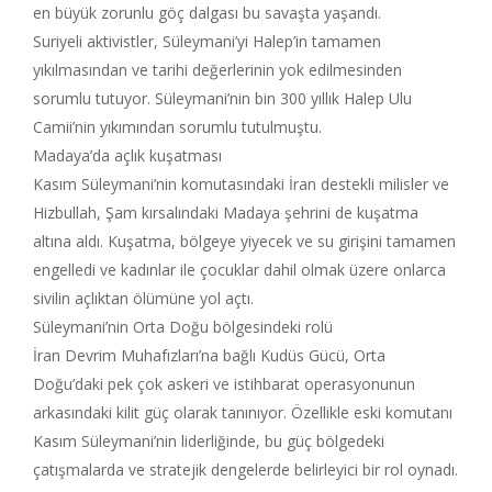
en büyük zorunlu göç dalgası bu savaşta yaşandı.
Suriyeli aktivistler, Süleymani’yi Halep’in tamamen
yıkılmasından ve tarihi değerlerinin yok edilmesinden
sorumlu tutuyor. Süleymani’nin bin 300 yıllık Halep Ulu
Camii’nin yıkımından sorumlu tutulmuştu.
Madaya’da açlık kuşatması
Kasım Süleymani’nin komutasındaki İran destekli milisler ve
Hizbullah, Şam kırsalındaki Madaya şehrini de kuşatma
altına aldı. Kuşatma, bölgeye yiyecek ve su girişini tamamen
engelledi ve kadınlar ile çocuklar dahil olmak üzere onlarca
sivilin açlıktan ölümüne yol açtı.
Süleymani’nin Orta Doğu bölgesindeki rolü
İran Devrim Muhafızları’na bağlı Kudüs Gücü, Orta
Doğu’daki pek çok askeri ve istihbarat operasyonunun
arkasındaki kilit güç olarak tanınıyor. Özellikle eski komutanı
Kasım Süleymani’nin liderliğinde, bu güç bölgedeki
çatışmalarda ve stratejik dengelerde belirleyici bir rol oynadı.