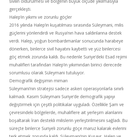
sivilin öldürülmesi ve bölgenin büyük ölçüde yıkılmasıyla
gerçekleşti.
Halep’in yıkımı ve zorunlu göçler
2016 yılında Halep’in kuşatılması sırasında Süleymani, milis
güçlerini yönlendirdi ve Rusya’nın hava saldırılarına destek
verdi. Halep, yoğun bombardımanlar sonucunda harabeye
dönerken, binlerce sivil hayatını kaybetti ve yüz binlercesi
göç etmek zorunda kaldı. Bu nedenle Suriye’deki Esad rejimi
muhalifleri tarafından Halep’in yıkımından birinci derecede
sorumlusu olarak Süleymani tutuluyor.
Demografik değişimin mimarı
Süleymani’nin stratejisi sadece askeri operasyonlarla sınırlı
kalmadı. Kasım Süleymani Suriye’de demografik yapıyı
değiştirmek için çeşitli politikalar uyguladı. Özellikle Şam ve
çevresindeki bölgelerde, muhaliflere ait yerleşim alanlarını
boşaltarak İran destekli milislerin yerleştirilmesini sağladı. Bu
süreçte binlerce Suriyeli zorunlu göçe maruz kalarak evlerini
terk etmek zorunda kaldı. Süleymani’nin Kusayr, Halep ve