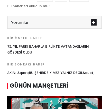
Bu haberleri okudun mu?
Yorumlar
BIR ÖNCEKI HABER
75. YIL PARKI BAHARLA BİRLİKTE VATANDAŞLARIN
GÖZDESİ OLDU
BIR SONRAKI HABER
AKIN: &quot;BU ŞEHİRDE KİMSE YALNIZ DEĞİL&quot;
GÜNÜN MANŞETLERI