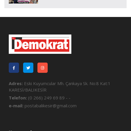
Adres:
Eski Kuyumcular Mh. Çankaya Sk. No:8 Kat:1
KARESİ/BALIKESİR
Telefon:
(0 266) 249 69 89 - -
e-mail:
postabalikesir@gmail.com