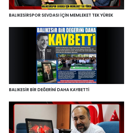
BALIKESİRSPOR SEVDASI İÇİN MEMLEKET TEK YÜREK
BALIKESİR BİR DEĞERİNİ DAHA KAYBETTİ