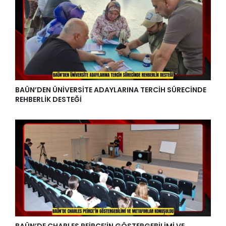
BAÜN’DEN ÜNİVERSİTE ADAYLARINA TERCİH SÜRECİNDE
REHBERLİK DESTEĞİ
BAÜN’DE CHARLES PEİRCE’İN GÖSTERGEBİLİMİ VE