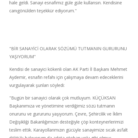
hale geldi. Sanayi esnafımız güle güle kullansın. Kendisine
canıgönülden teşekkür ediyorum."
"BİR SANAYİCİ OLARAK SÖZÜMÜ TUTMANIN GURURUNU
YAŞIYORUM"
Kendisi de sanayici kökenli olan AK Parti İl Başkanı Mehmet
Aydemir, esnafın refahı için çalışmaya devam edeceklerini
vurgulayarak şunları söyledi:
"Bugün bir sanayici olarak çok mutluyum. KÜÇÜKSAN
Başkanımıza ve yönetimine verdiğimiz sözü tutmanın
onurunu ve gururunu yaşıyorum. Çevre, Şehircilik ve İklim
Değişikliği Bakanlığımızın desteğiyle çöp konteynerlerimizi
teslim ettik. Karayollarımızın gücüyle sanayimize sıcak asfalt
döktük; bakıyorum da adeta otoban yolu gibi olmuş,