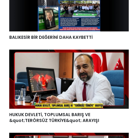
BALIKESİR BİR DEĞERİNİ DAHA KAYBETTİ
HUKUK DEVLETİ, TOPLUMSAL BARIŞ VE
&quot;TERÖRSÜZ TÜRKİYE&quot; ARAYIŞI