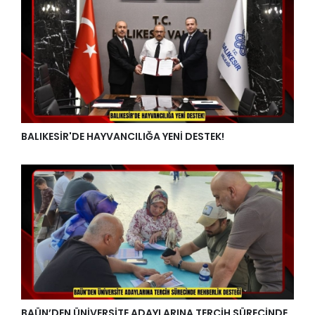
BALIKESİR'DE HAYVANCILIĞA YENİ DESTEK!
BAÜN’DEN ÜNİVERSİTE ADAYLARINA TERCİH SÜRECİNDE