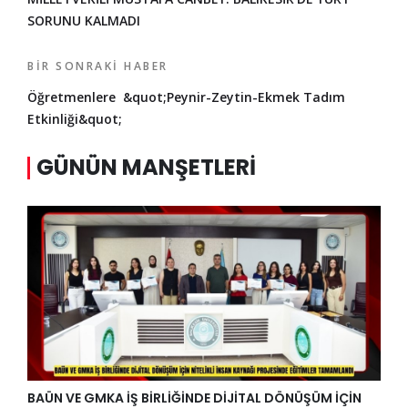
SORUNU KALMADI
BIR SONRAKI HABER
Öğretmenlere &quot;Peynir-Zeytin-Ekmek Tadım
Etkinliği&quot;
GÜNÜN MANŞETLERI
BAÜN VE GMKA İŞ BİRLİĞİNDE DİJİTAL DÖNÜŞÜM İÇİN