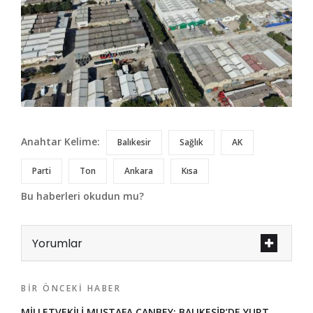
Anahtar Kelime:
Balıkesir
Sağlık
AK
Parti
Ton
Ankara
Kısa
Bu haberleri okudun mu?
Yorumlar
BIR ÖNCEKI HABER
MİLLETVEKİLİ MUSTAFA CANBEY: BALIKESİR’DE YURT