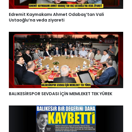
Edremit Kaymakamı Ahmet Odabaş’tan Vali
Ustaoğlu’na veda ziyareti
BALIKESİRSPOR SEVDASI İÇİN MEMLEKET TEK YÜREK