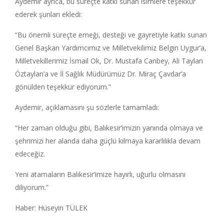
Aydemir ayrıca, bu süreçte katkı sunan isimlere teşekkür
ederek şunları ekledi:
“Bu önemli süreçte emeği, desteği ve gayretiyle katkı sunan
Genel Başkan Yardımcımız ve Milletvekilimiz Belgin Uygur’a,
Milletvekillerimiz İsmail Ok, Dr. Mustafa Canbey, Ali Taylan
Öztaylan’a ve İl Sağlık Müdürümüz Dr. Miraç Çavdar’a
gönülden teşekkür ediyorum.”
Aydemir, açıklamasını şu sözlerle tamamladı:
“Her zaman olduğu gibi, Balıkesir’imizin yanında olmaya ve
şehrimizi her alanda daha güçlü kılmaya kararlılıkla devam
edeceğiz.
Yeni atamaların Balıkesir’imize hayırlı, uğurlu olmasını
diliyorum.”
Haber: Hüseyin TÜLEK