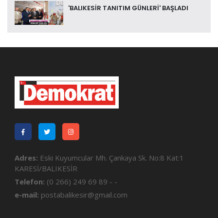
'BALIKESİR TANITIM GÜNLERİ' BAŞLADI
Adres:
Eski Kuyumcular Mh. Çankaya Sk. No:8 Kat:1
KARESİ/BALIKESİR
Telefon:
(0 266) 249 69 89 - -
e-mail:
postabalikesir@gmail.com