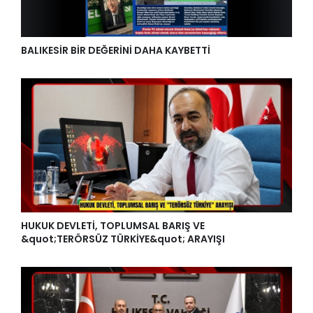
BALIKESİR BİR DEĞERİNİ DAHA KAYBETTİ
HUKUK DEVLETİ, TOPLUMSAL BARIŞ VE
&quot;TERÖRSÜZ TÜRKİYE&quot; ARAYIŞI