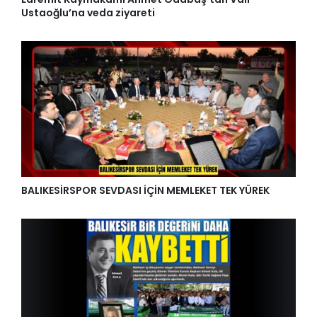
Ustaoğlu’na veda ziyareti
BALIKESİRSPOR SEVDASI İÇİN MEMLEKET TEK YÜREK