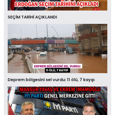
SEÇİM TARİHİ AÇIKLANDI
Deprem bölgesini sel vurdu: 11 ölü, 7 kayıp