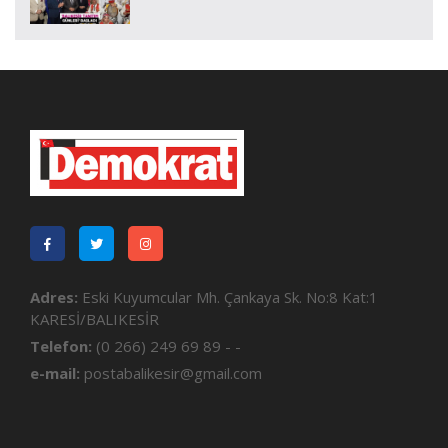
Adres:
Eski Kuyumcular Mh. Çankaya Sk. No:8 Kat:1
KARESİ/BALIKESİR
Telefon:
(0 266) 249 69 89 - -
e-mail:
postabalikesir@gmail.com