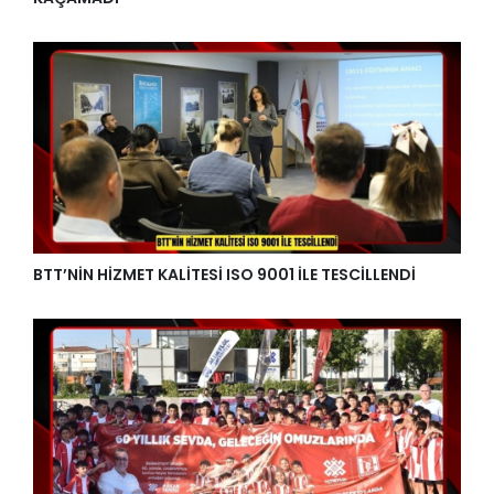
BTT’NİN HİZMET KALİTESİ ISO 9001 İLE TESCİLLENDİ