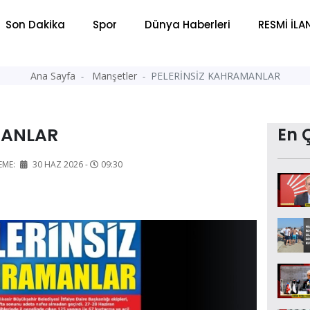
Son Dakika
Spor
Dünya Haberleri
RESMİ İLA
Ana Sayfa
Manşetler
PELERİNSİZ KAHRAMANLAR
MANLAR
En 
EME:
30 HAZ 2026 -
09:30