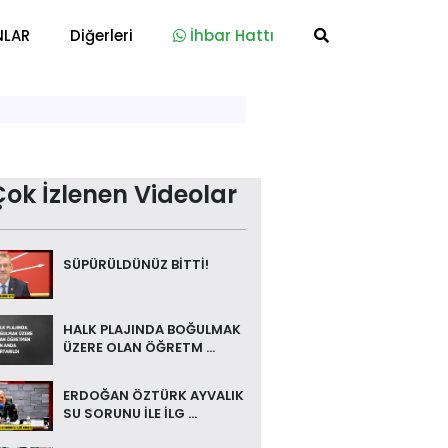
NLAR
Diğerleri
İhbar Hattı
Çok İzlenen Videolar
SÜPÜRÜLDÜNÜZ BİTTİ!
HALK PLAJINDA BOĞULMAK
ÜZERE OLAN ÖĞRETM ...
ERDOĞAN ÖZTÜRK AYVALIK
SU SORUNU İLE İLG ...