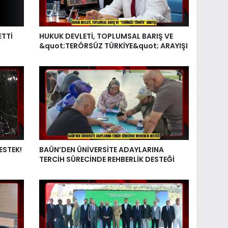
ETTİ
HUKUK DEVLETİ, TOPLUMSAL BARIŞ VE
&quot;TERÖRSÜZ TÜRKİYE&quot; ARAYIŞI
ESTEK!
BAÜN’DEN ÜNİVERSİTE ADAYLARINA
TERCİH SÜRECİNDE REHBERLİK DESTEĞİ