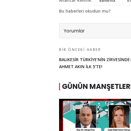
Anahtar Kelime:
Bandırma
It
Bu haberleri okudun mu?
Yorumlar
BIR ÖNCEKI HABER
BALIKESİR TÜRKİYE’NİN ZİRVESİNDE:
AHMET AKIN İLK 5’TE!
GÜNÜN MANŞETLER