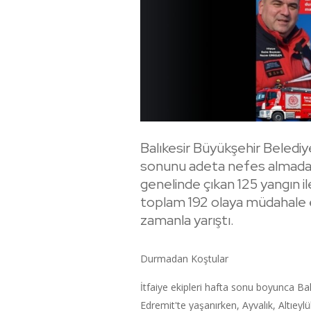
Balıkesir Büyükşehir Belediye
sonunu adeta nefes almadan g
genelinde çıkan 125 yangın 
toplam 192 olaya müdahale ed
zamanla yarıştı.
Durmadan Koştular
İtfaiye ekipleri hafta sonu boyunca Ba
Edremit'te yaşanırken, Ayvalık, Altıeyl