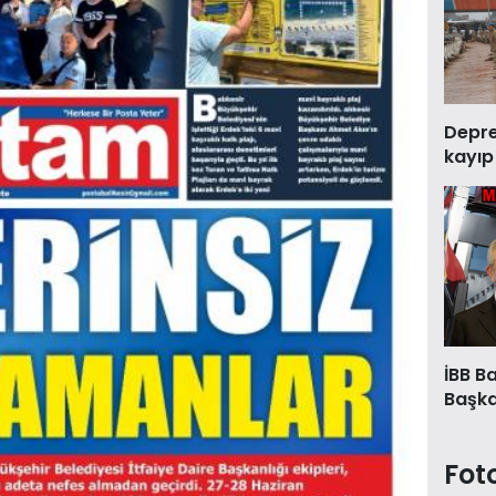
Deprem
kayıp
İBB B
Başkan
Fot