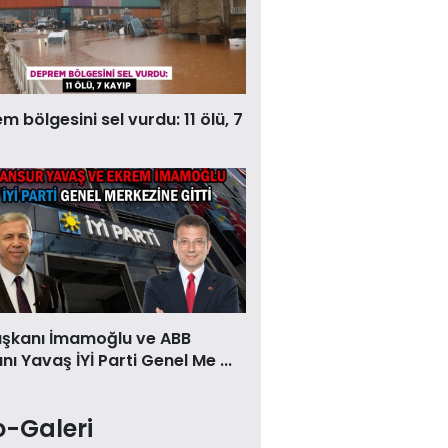
 bölgesini sel vurdu: 11 ölü, 7
aşkanı İmamoğlu ve ABB
ı Yavaş İYİ Parti Genel Me ...
o-Galeri