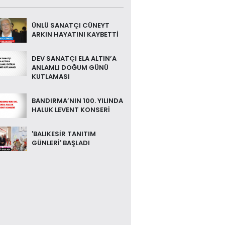
ÜNLÜ SANATÇI CÜNEYT
ARKIN HAYATINI KAYBETTİ
DEV SANATÇI ELA ALTIN’A
ANLAMLI DOĞUM GÜNÜ
KUTLAMASI
BANDIRMA’NIN 100. YILINDA
HALUK LEVENT KONSERİ
'BALIKESİR TANITIM
GÜNLERİ' BAŞLADI