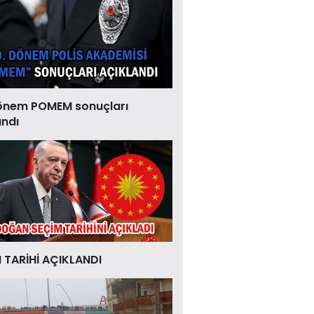
önem POMEM sonuçları
andı
 TARİHİ AÇIKLANDI