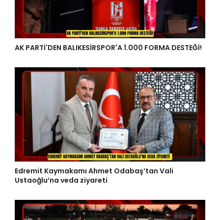
AK PARTİ'DEN BALIKESİRSPOR'A 1.000 FORMA DESTEĞİ!
Edremit Kaymakamı Ahmet Odabaş’tan Vali
Ustaoğlu’na veda ziyareti