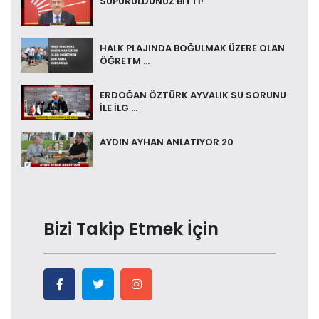
SÜPÜRÜLDÜNÜZ BİTTİ!
HALK PLAJINDA BOĞULMAK ÜZERE OLAN
ÖĞRETM ...
ERDOĞAN ÖZTÜRK AYVALIK SU SORUNU
İLE İLG ...
AYDIN AYHAN ANLATIYOR 20
Bizi Takip Etmek İçin