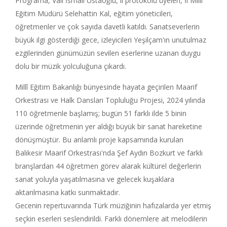
Programa, Vali İsmail Ustaoğlu, il protokolü üyeleri, İl Millî
Eğitim Müdürü Selehattin Kal, eğitim yöneticileri,
öğretmenler ve çok sayıda davetli katıldı. Sanatseverlerin
büyük ilgi gösterdiği gece, izleyicileri Yeşilçam'ın unutulmaz
ezgilerinden günümüzün sevilen eserlerine uzanan duygu
dolu bir müzik yolculuğuna çıkardı.
Millî Eğitim Bakanlığı bünyesinde hayata geçirilen Maarif
Orkestrası ve Halk Dansları Topluluğu Projesi, 2024 yılında
110 öğretmenle başlamış; bugün 51 farklı ilde 5 binin
üzerinde öğretmenin yer aldığı büyük bir sanat hareketine
dönüşmüştür. Bu anlamlı proje kapsamında kurulan
Balıkesir Maarif Orkestrası'nda Şef Aydın Bozkurt ve farklı
branşlardan 44 öğretmen görev alarak kültürel değerlerin
sanat yoluyla yaşatılmasına ve gelecek kuşaklara
aktarılmasına katkı sunmaktadır.
Gecenin repertuvarında Türk müziğinin hafızalarda yer etmiş
seçkin eserleri seslendirildi. Farklı dönemlere ait melodilerin