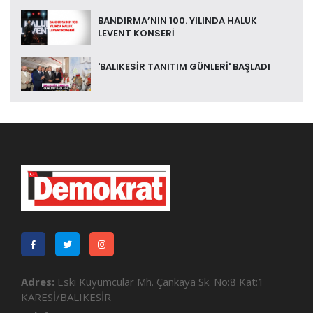
BANDIRMA’NIN 100. YILINDA HALUK
LEVENT KONSERİ
'BALIKESİR TANITIM GÜNLERİ' BAŞLADI
Adres:
Eski Kuyumcular Mh. Çankaya Sk. No:8 Kat:1
KARESİ/BALIKESİR