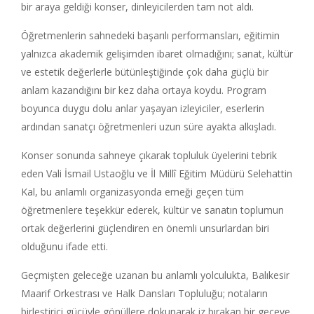
bir araya geldiği konser, dinleyicilerden tam not aldı.
Öğretmenlerin sahnedeki başarılı performansları, eğitimin
yalnızca akademik gelişimden ibaret olmadığını; sanat, kültür
ve estetik değerlerle bütünleştiğinde çok daha güçlü bir
anlam kazandığını bir kez daha ortaya koydu. Program
boyunca duygu dolu anlar yaşayan izleyiciler, eserlerin
ardından sanatçı öğretmenleri uzun süre ayakta alkışladı.
Konser sonunda sahneye çıkarak topluluk üyelerini tebrik
eden Vali İsmail Ustaoğlu ve İl Millî Eğitim Müdürü Selehattin
Kal, bu anlamlı organizasyonda emeği geçen tüm
öğretmenlere teşekkür ederek, kültür ve sanatın toplumun
ortak değerlerini güçlendiren en önemli unsurlardan biri
olduğunu ifade etti.
Geçmişten geleceğe uzanan bu anlamlı yolculukta, Balıkesir
Maarif Orkestrası ve Halk Dansları Topluluğu; notaların
birleştirici gücüyle gönüllere dokunarak iz bırakan bir geceye