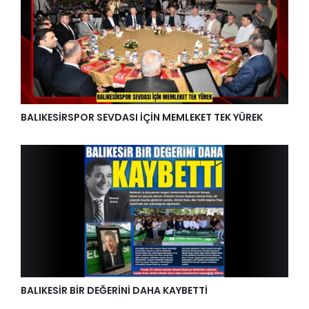
BALIKESİRSPOR SEVDASI İÇİN MEMLEKET TEK YÜREK
BALIKESİR BİR DEĞERİNİ DAHA KAYBETTİ