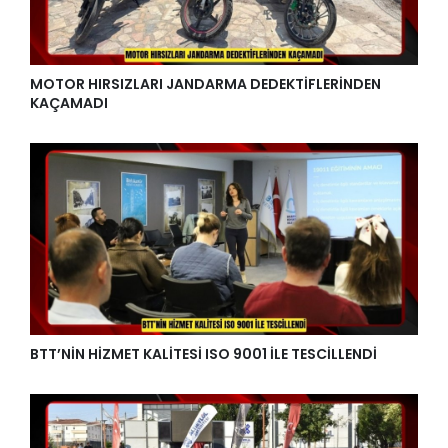
MOTOR HIRSIZLARI JANDARMA DEDEKTİFLERİNDEN
KAÇAMADI
BTT’NİN HİZMET KALİTESİ ISO 9001 İLE TESCİLLENDİ