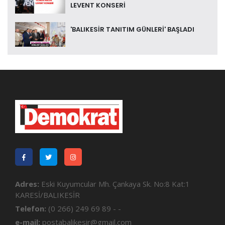
LEVENT KONSERİ
'BALIKESİR TANITIM GÜNLERİ' BAŞLADI
Adres:
Eski Kuyumcular Mh. Çankaya Sk. No:8 Kat:1
KARESİ/BALIKESİR
Telefon:
(0 266) 249 69 89 - -
e-mail:
postabalikesir@gmail.com