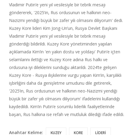
Vladimir Putin’e yeni yıl vesilesiyle bir tebrik mesajı
göndererek, '2025’in, Rus ordusunun ve halkının neo-
Nazizmi yendiği büyük bir zafer yılı olmasını diliyorum' dedi.
Kuzey Kore lideri Kim Jong-Un’un, Rusya Devlet Başkanı
Vladimir Putin’e yeni yıl vesilesiyle bir tebrik mesajı
gönderdiği bildirildi. Kuzey Kore yönetiminden yapılan
açıklamada Kim’in 'en yakın dostu ve yoldaşı' Putin’e içten
selamlarını ilettiği ve Kuzey Kore adına Rus halkı ve
ordusuna iyi dileklerini sunduğu aktarıldı. 2024’te gelişen
Kuzey Kore - Rusya ilişkilerine vurgu yapan Kim’in, karşılıklı
işbirliğini daha da genişletme umudunu dile getirerek,
'2025’in, Rus ordusunun ve halkının neo-Nazizmi yendiği
büyük bir zafer yılı olmasını diliyorum' ifadelerini kullandığı
kaydedildi. Kim’in Putin’e sorumlu liderlik faaliyetlerinde
başarı, Rus halkına ise refah ve mutluluk dilediği ifade edildi.
Anahtar Kelime:
KUZEY
KORE
LİDERİ