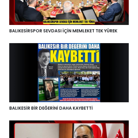
BALIKESİRSPOR SEVDASI İÇİN MEMLEKET TEK YÜREK
BALIKESİR BİR DEĞERİNİ DAHA KAYBETTİ