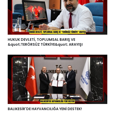
HUKUK DEVLETİ, TOPLUMSAL BARIŞ VE
&quot;TERÖRSÜZ TÜRKİYE&quot; ARAYIŞI
BALIKESİR'DE HAYVANCILIĞA YENİ DESTEK!