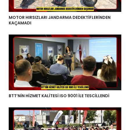
MOTOR HIRSIZLARI JANDARMA DEDEKTİFLERİNDEN
KAÇAMADI
BTT’NİN HİZMET KALİTESİ ISO 9001 İLE TESCİLLENDİ