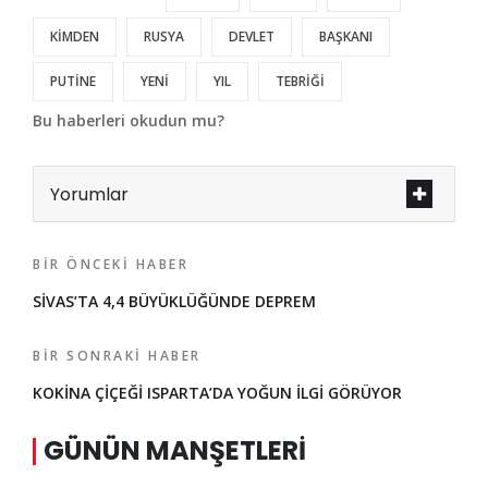
KİMDEN
RUSYA
DEVLET
BAŞKANI
PUTİNE
YENİ
YIL
TEBRİĞİ
Bu haberleri okudun mu?
Yorumlar
BIR ÖNCEKI HABER
SİVAS’TA 4,4 BÜYÜKLÜĞÜNDE DEPREM
BIR SONRAKI HABER
KOKİNA ÇİÇEĞİ ISPARTA’DA YOĞUN İLGİ GÖRÜYOR
GÜNÜN MANŞETLERI