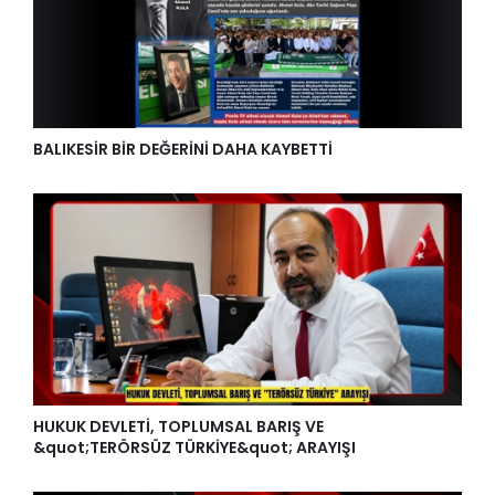
BALIKESİR BİR DEĞERİNİ DAHA KAYBETTİ
HUKUK DEVLETİ, TOPLUMSAL BARIŞ VE
&quot;TERÖRSÜZ TÜRKİYE&quot; ARAYIŞI