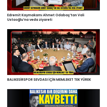
Edremit Kaymakamı Ahmet Odabaş’tan Vali
Ustaoğlu’na veda ziyareti
BALIKESİRSPOR SEVDASI İÇİN MEMLEKET TEK YÜREK