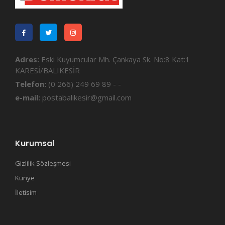
Adres:
Eski Kuyumcular Mh. Çankaya Sk. No:8 Kat:1
KARESİ/BALIKESİR
Telefon:
(0 266) 249 69 89 - -
e-mail:
postabalikesir@gmail.com
Kurumsal
Gizlilik Sözleşmesi
Künye
İletisim