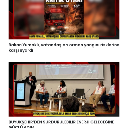
Bakan Yumaklı, vatandaşları orman yangını risklerine
karşı uyardı
BÜYÜKŞEHİR’DEN SÜRDÜRÜLEBİLİR ENERJİ GELECEĞİNE
GÜÇLÜ ADIM