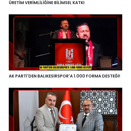
ÜRETİM VERİMLİLİĞİNE BİLİMSEL KATKI
AK PARTİ'DEN BALIKESİRSPOR'A 1.000 FORMA DESTEĞİ!