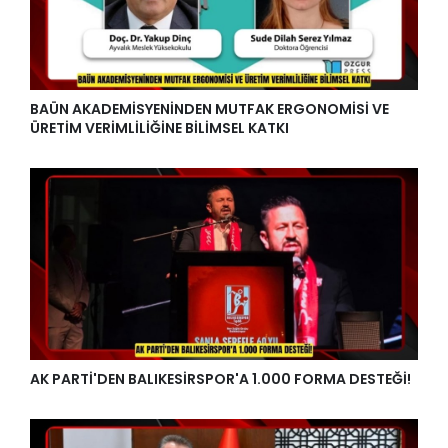
BAÜN AKADEMİSYENİNDEN MUTFAK ERGONOMİSİ VE
ÜRETİM VERİMLİLİĞİNE BİLİMSEL KATKI
AK PARTİ'DEN BALIKESİRSPOR'A 1.000 FORMA DESTEĞİ!