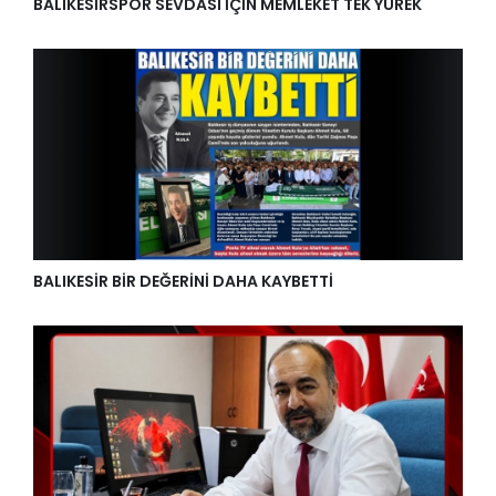
BALIKESİRSPOR SEVDASI İÇİN MEMLEKET TEK YÜREK
BALIKESİR BİR DEĞERİNİ DAHA KAYBETTİ