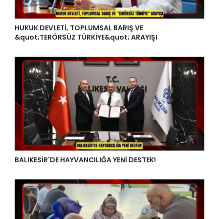
HUKUK DEVLETİ, TOPLUMSAL BARIŞ VE
&quot;TERÖRSÜZ TÜRKİYE&quot; ARAYIŞI
BALIKESİR'DE HAYVANCILIĞA YENİ DESTEK!