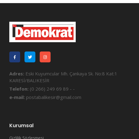
Adres:
Eski Kuyumcular Mh. Çankaya Sk. No:8 Kat:1
KARESİ/BALIKESİR
Telefon:
(0 266) 249 69 89 - -
e-mail:
postabalikesir@gmail.com
Kurumsal
Gizlilik Sözleşmesi