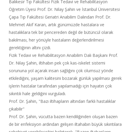
Balıkesir Tıp Fakültesi Fizik Tedavi ve Rehabilitasyon
Öğretim Üyesi Prof. Dr. Nilay Şahin ve İstanbul Üniversitesi
Çapa Tıp Fakültesi Geriatri Anabilim Dalından Prof. Dr.
Mehmet Akif Karan, artık günümüzde hastalara ve
hastalıklara tek bir pencereden değil de bütüncül olarak
bakılması, her yönüyle hastaların değerlendirilmesi
gerektiğinin altını çizdi.
Fizik Tedavi ve Rehabilitasyon Anabilim Dalı Başkanı Prof.
Dr. Nilay Şahin, iltihabın pek çok kas-iskelet sistemi
sorununa yol açarak insan sağlığını çok olumsuz yönde
etkilediğini, yaşam kalitesini bozarak günlük yapılması gerek
işlerin hastalar tarafından yapılamadığı için hayatın çok
sıkıntılı hale geldiğini vurguladı.
Prof. Dr. Şahin, "Bazı iltihapların altından farklı hastalıklar
çıkabilir"
Prof. Dr. Şahin, vücutta bazen kendiliğinden oluşan bazen
de bir enfeksiyon ardından gelişen iltahabın büyük sıkıntılara
sebebiyet verebileceğini belirterek, "Bazen iltahapların