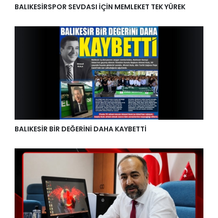
BALIKESİRSPOR SEVDASI İÇİN MEMLEKET TEK YÜREK
BALIKESİR BİR DEĞERİNİ DAHA KAYBETTİ