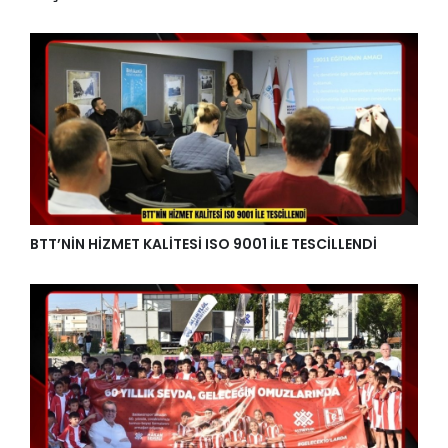
BTT’NİN HİZMET KALİTESİ ISO 9001 İLE TESCİLLENDİ