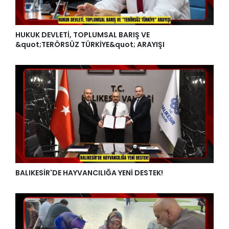
HUKUK DEVLETİ, TOPLUMSAL BARIŞ VE
&quot;TERÖRSÜZ TÜRKİYE&quot; ARAYIŞI
BALIKESİR'DE HAYVANCILIĞA YENİ DESTEK!