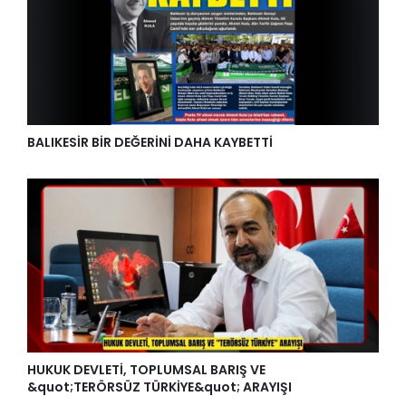
BALIKESİR BİR DEĞERİNİ DAHA KAYBETTİ
HUKUK DEVLETİ, TOPLUMSAL BARIŞ VE
&quot;TERÖRSÜZ TÜRKİYE&quot; ARAYIŞI