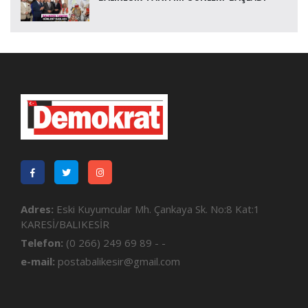
Adres:
Eski Kuyumcular Mh. Çankaya Sk. No:8 Kat:1
KARESİ/BALIKESİR
Telefon:
(0 266) 249 69 89 - -
e-mail:
postabalikesir@gmail.com