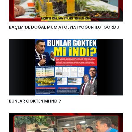
BAÇEM’DE DOĞAL MUM ATÖLYESİ YOĞUN İLGİ GÖRDÜ
BUNLAR GÖKTEN Mİ İNDİ?