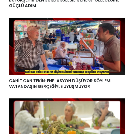
BÜYÜKŞEHİR’DEN SÜRDÜRÜLEBİLİR ENERJİ GELECEĞİNE
GÜÇLÜ ADIM
CAHİT CAN TEKİN: ENFLASYON DÜŞÜYOR SÖYLEMİ
VATANDAŞIN GERÇEĞİYLE UYUŞMUYOR