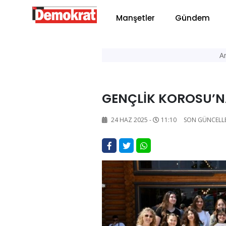
Manşetler
Gündem
A
GENÇLİK KOROSU’NA
24 HAZ 2025 -
11:10
SON GÜNCELL