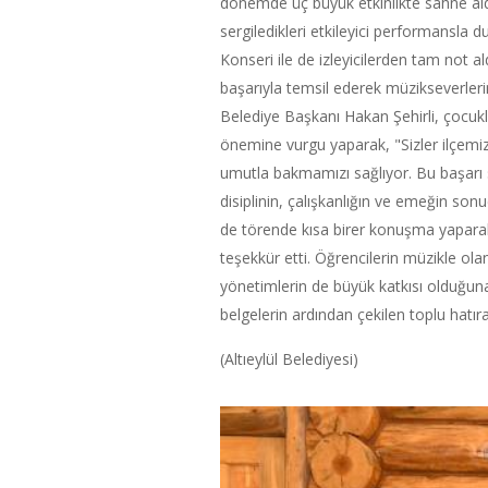
dönemde üç büyük etkinlikte sahne al
sergiledikleri etkileyici performansla 
Konseri ile de izleyicilerden tam not al
başarıyla temsil ederek müzikseverleri
Belediye Başkanı Hakan Şehirli, çocukla
önemine vurgu yaparak, "Sizler ilçemi
umutla bakmamızı sağlıyor. Bu başarı
disiplinin, çalışkanlığın ve emeğin so
de törende kısa birer konuşma yaparak 
teşekkür etti. Öğrencilerin müzikle olan
yönetimlerin de büyük katkısı olduğuna d
belgelerin ardından çekilen toplu hatıra
(Altıeylül Belediyesi)