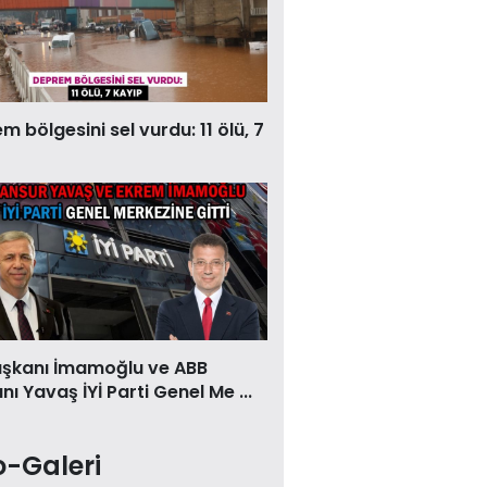
 bölgesini sel vurdu: 11 ölü, 7
aşkanı İmamoğlu ve ABB
ı Yavaş İYİ Parti Genel Me ...
o-Galeri