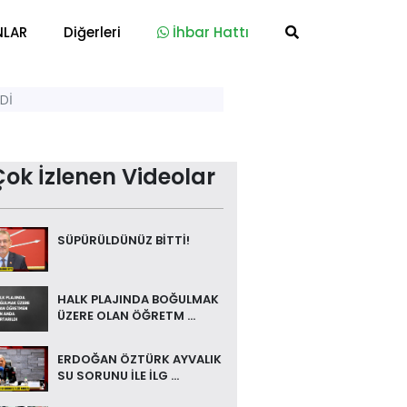
NLAR
Diğerleri
İhbar Hattı
Dİ
Çok İzlenen Videolar
SÜPÜRÜLDÜNÜZ BİTTİ!
HALK PLAJINDA BOĞULMAK
ÜZERE OLAN ÖĞRETM ...
ERDOĞAN ÖZTÜRK AYVALIK
SU SORUNU İLE İLG ...