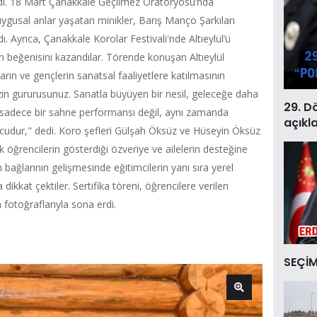
dı. 18 Mart Çanakkale Geçilmez Oratoryosu’nda
duygusal anlar yaşatan minikler, Barış Manço Şarkıları
dı. Ayrıca, Çanakkale Korolar Festivali'nde Altıeylül’ü
n beğenisini kazandılar. Törende konuşan Altıeylül
rın ve gençlerin sanatsal faaliyetlere katılmasının
zin gururusunuz. Sanatla büyüyen bir nesil, geleceğe daha
29. D
 sadece bir sahne performansı değil, aynı zamanda
açıkl
nucudur," dedi. Koro şefleri Gülşah Öksüz ve Hüseyin Öksüz
öğrencilerin gösterdiği özveriye ve ailelerin desteğine
 bağlarının gelişmesinde eğitimcilerin yanı sıra yerel
ikkat çektiler. Sertifika töreni, öğrencilere verilen
 fotoğraflarıyla sona erdi.
SEÇİM