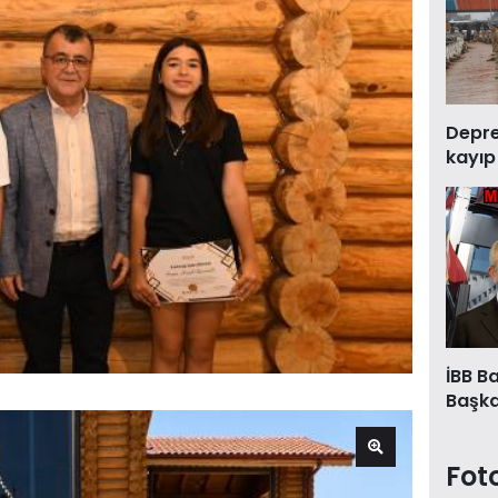
Deprem
kayıp
İBB B
Başkan
Fot