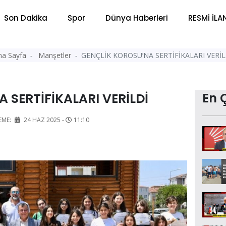
Son Dakika
Spor
Dünya Haberleri
RESMİ İLA
na Sayfa
Manşetler
GENÇLİK KOROSU’NA SERTİFİKALARI VERİL
 SERTİFİKALARI VERİLDİ
En 
EME:
24 HAZ 2025 -
11:10