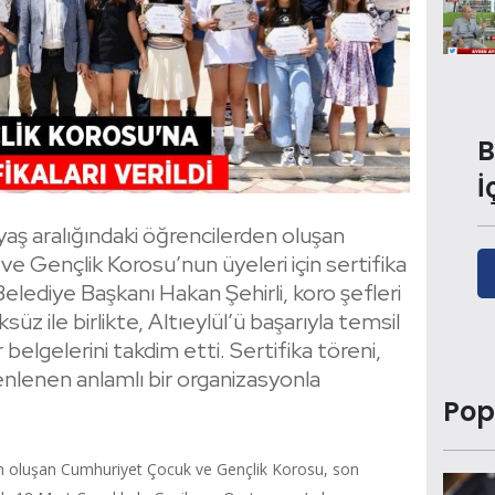
B
İ
r yaş aralığındaki öğrencilerden oluşan
e Gençlik Korosu’nun üyeleri için sertifika
Belediye Başkanı Hakan Şehirli, koro şefleri
 ile birlikte, Altıeylül’ü başarıyla temsil
elgelerini takdim etti. Sertifika töreni,
lenen anlamlı bir organizasyonla
Pop
den oluşan Cumhuriyet Çocuk ve Gençlik Korosu, son