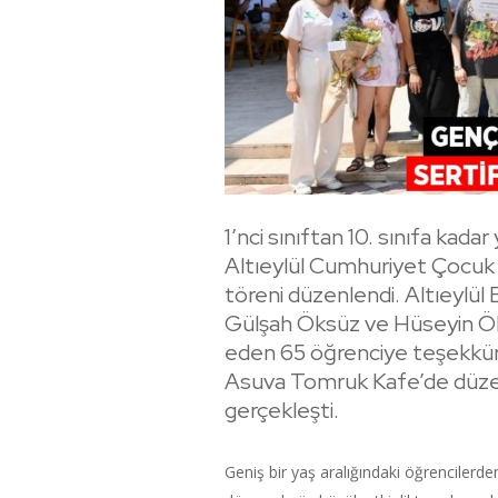
1’nci sınıftan 10. sınıfa kada
Altıeylül Cumhuriyet Çocuk v
töreni düzenlendi. Altıeylül 
Gülşah Öksüz ve Hüseyin Öksüz
eden 65 öğrenciye teşekkür b
Asuva Tomruk Kafe’de düzen
gerçekleşti.
Geniş bir yaş aralığındaki öğrenciler