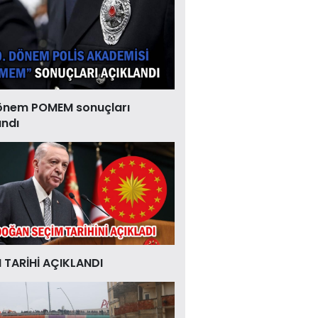
önem POMEM sonuçları
andı
 TARİHİ AÇIKLANDI