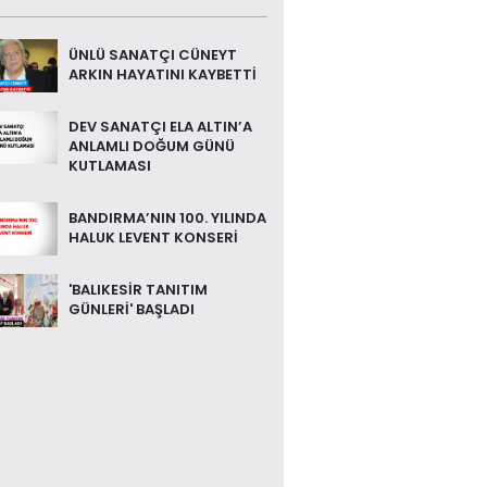
ÜNLÜ SANATÇI CÜNEYT
ARKIN HAYATINI KAYBETTİ
DEV SANATÇI ELA ALTIN’A
ANLAMLI DOĞUM GÜNÜ
KUTLAMASI
BANDIRMA’NIN 100. YILINDA
HALUK LEVENT KONSERİ
'BALIKESİR TANITIM
GÜNLERİ' BAŞLADI