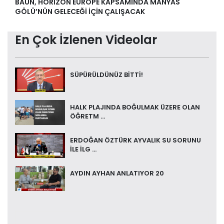
BAÜN, HORİZON EUROPE KAPSAMINDA MANYAS
GÖLÜ’NÜN GELECEĞİ İÇİN ÇALIŞACAK
En Çok İzlenen Videolar
SÜPÜRÜLDÜNÜZ BİTTİ!
HALK PLAJINDA BOĞULMAK ÜZERE OLAN
ÖĞRETM ...
ERDOĞAN ÖZTÜRK AYVALIK SU SORUNU
İLE İLG ...
AYDIN AYHAN ANLATIYOR 20