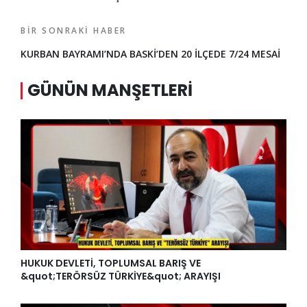
BIR SONRAKI HABER
KURBAN BAYRAMI’NDA BASKİ’DEN 20 İLÇEDE 7/24 MESAİ
GÜNÜN MANŞETLERI
HUKUK DEVLETİ, TOPLUMSAL BARIŞ VE
&quot;TERÖRSÜZ TÜRKİYE&quot; ARAYIŞI