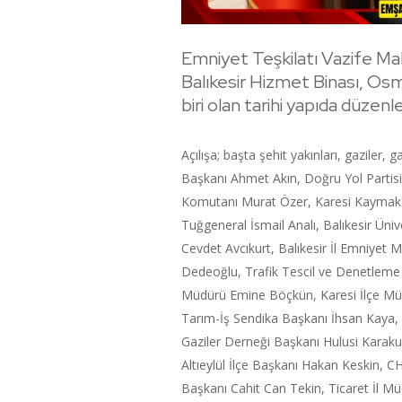
Emniyet Teşkilatı Vazife Mal
Balıkesir Hizmet Binası, Osm
biri olan tarihi yapıda düzen
Açılışa; başta şehit yakınları, gaziler,
Başkanı Ahmet Akın, Doğru Yol Partisi
Komutanı Murat Özer, Karesi Kayma
Tuğgeneral İsmail Analı, Balıkesir Üniv
Cevdet Avcıkurt, Balıkesir İl Emniyet
Dedeoğlu, Trafik Tescil ve Denetleme Ş
Müdürü Emine Böçkün, Karesi İlçe Müf
Tarım-İş Sendika Başkanı İhsan Kaya,
Gaziler Derneği Başkanı Hulusi Karaku
Altıeylül İlçe Başkanı Hakan Keskin, CH
Başkanı Cahit Can Tekin, Ticaret İl Müd