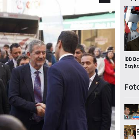
İBB B
Başkan
Fot