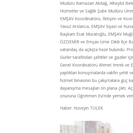
Müdürü Ramazan Akdağ, Altıeylül Bele
Hizmetler ve Sağlık Şube Müdürü Ümm
EMŞAV Koordinatörü, İletişim ve Koo
Yavuz Arslanca, EMŞAV Siyasi ve Kurum
Başkanı Esat Muratoğlu, EMŞAV Muğla
ÖZDEMİR ve Emşav İzmir Dikili İlçe Baş
vatandaş da açılışta hazır bulundu. Pr
Gürler tarafından şehitler ve gaziler iç
Genel Koordinatörü Ahmet İmrek ve EM
yaptıkları konuşmalarda vakfın şehit ve 
hizmet binasının bu çalışmalara güç kat
dayanışma mesajları ön plana çıktı. Aç
onuruna Öğretmen Evi'nde yemek verild
Haber: Hüseyin TÜLEK