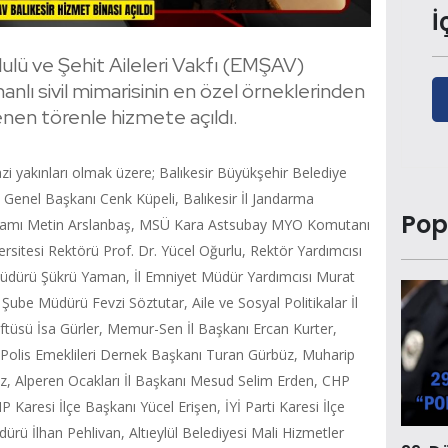
İ
ulü ve Şehit Aileleri Vakfı (EMŞAV)
anlı sivil mimarisinin en özel örneklerinden
lenen törenle hizmete açıldı.
 gazi yakınları olmak üzere; Balıkesir Büyükşehir Belediye
 Genel Başkanı Cenk Küpeli, Balıkesir İl Jandarma
Pop
kamı Metin Arslanbaş, MSÜ Kara Astsubay MYO Komutanı
ersitesi Rektörü Prof. Dr. Yücel Oğurlu, Rektör Yardımcısı
 Müdürü Şükrü Yaman, İl Emniyet Müdür Yardımcısı Murat
ube Müdürü Fevzi Söztutar, Aile ve Sosyal Politikalar İl
tüsü İsa Gürler, Memur-Sen İl Başkanı Ercan Kurter,
 Polis Emeklileri Dernek Başkanı Turan Gürbüz, Muharip
z, Alperen Ocakları İl Başkanı Mesud Selim Erden, CHP
P Karesi İlçe Başkanı Yücel Erişen, İYİ Parti Karesi İlçe
ürü İlhan Pehlivan, Altıeylül Belediyesi Mali Hizmetler