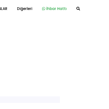
NLAR
Diğerleri
İhbar Hattı
I