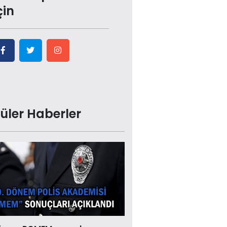
çin
üler Haberler