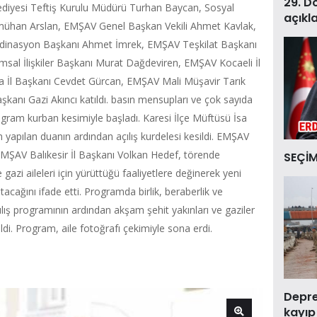
29. D
diyesi Teftiş Kurulu Müdürü Turhan Baycan, Sosyal
açıkl
ühan Arslan, EMŞAV Genel Baş­kan Vekili Ahmet Kavlak,
rdinasyon Başkanı Ahmet İmrek, EMŞAV Teşkilat Başkanı
sal İlişkiler Başkanı Murat Dağdeviren, EMŞAV Kocaeli İl
 İl Başkanı Cevdet Gürcan, EMŞAV Mali Müşavir Tarık
kanı Gazi Akıncı katıldı. basın mensupları ve çok sayıda
ogram kurban kesimiyle başladı. Karesi İlçe Müftüsü İsa
in yapılan duanın ardından açılış kurdelesi kesildi. EMŞAV
ŞAV Balıkesir İl Başkanı Volkan Hedef, törende
SEÇİM
gazi aileleri için yürüttüğü faaliyetlere değinerek yeni
acağını ifade etti. Programda birlik, beraberlik ve
ılış programının ardından akşam şehit yakınları ve gaziler
i. Program, aile fotoğrafı çekimiyle sona erdi.
Deprem
kayıp