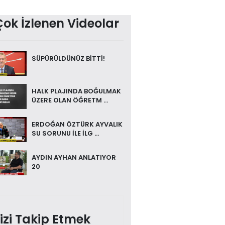
Çok İzlenen Videolar
SÜPÜRÜLDÜNÜZ BİTTİ!
HALK PLAJINDA BOĞULMAK
ÜZERE OLAN ÖĞRETM ...
ERDOĞAN ÖZTÜRK AYVALIK
SU SORUNU İLE İLG ...
AYDIN AYHAN ANLATIYOR
20
izi Takip Etmek