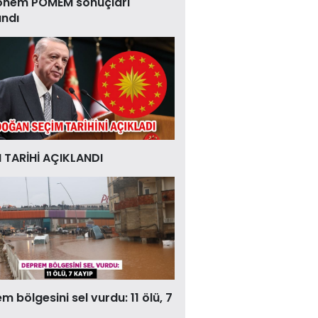
önem POMEM sonuçları
andı
 TARİHİ AÇIKLANDI
 bölgesini sel vurdu: 11 ölü, 7