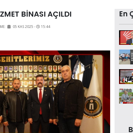
ZMET BİNASI AÇILDI
En 
ME:
05 KAS 2025 -
15:44
B