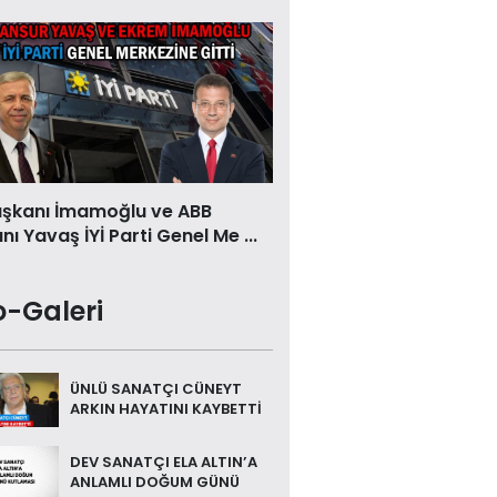
aşkanı İmamoğlu ve ABB
ı Yavaş İYİ Parti Genel Me ...
o-Galeri
ÜNLÜ SANATÇI CÜNEYT
ARKIN HAYATINI KAYBETTİ
DEV SANATÇI ELA ALTIN’A
ANLAMLI DOĞUM GÜNÜ