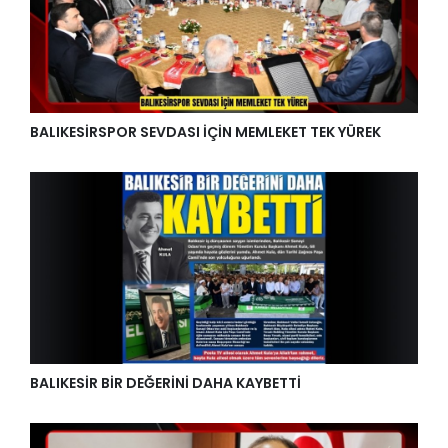
BALIKESİRSPOR SEVDASI İÇİN MEMLEKET TEK YÜREK
BALIKESİR BİR DEĞERİNİ DAHA KAYBETTİ