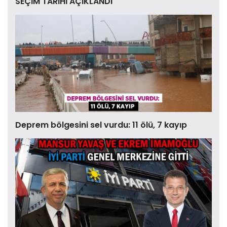
SEÇİM TARİHİ AÇIKLANDI
Deprem bölgesini sel vurdu: 11 ölü, 7 kayıp