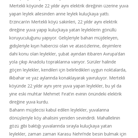
Mertekli köyünde 22 yıldır aynı elektrik direğinin üzerine yuva
yapan leylek ailesinden anne leylek kuluçkaya yattı.
Erzincan’ın Mertekli köyü sakinleri, 22 yıldır aynı elektrik
direğine yuva yapıp kuluçkaya yatan leyleklerin gönüllü
koruyuculuğunu yapıyor. Gelişleriyle baharı müjdeleyen,
gidişleriyle kışın habercisi olan ve atasözlerine, deyimlere
dahi konu olan leylekler, şubat ayından itibaren Avrupa’dan
yola çıkıp Anadolu topraklarına varıyor. Sürüler halinde
göçen leylekler, kendileri için belirledikleri uygun noktalarda,
ilkbahar ve yaz aylarında konaklayarak yavruluyor. Mertekli
köyünde 22 yıldır aynı yere yuva yapan leylekler, bu yıl da
yine eski muhtar Mehmet Fırat’ın evinin önündeki elektrik
direğine yuva kurdu.
Baharın müjdecisi kabul edilen leylekler, yuvalarına
dönüşleriyle köy ahalisini yeniden sevindirdi. Mahallelinin
gözü gibi baktığı yuvalarında sırayla kuluçkaya yatan
leylekler, zaman zaman Karasu Nehri’nde besin bulmak için