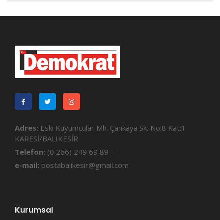
Adres:
Eski Kuyumcular Mh. Çankaya Sk. No:8 Kat:1
KARESİ/BALIKESİR
Telefon:
(0 266) 249 69 89 - -
e-mail:
postabalikesir@gmail.com
Kurumsal