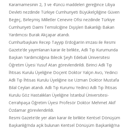
Kararnamesinin 2, 3 ve 4’üncü maddeleri gereğince Libya
Devleti nezdinde Türkiye Cumhuriyeti Büyükelçiliğine Güven
Begeç, Birleşmiş Milletler Cenevre Ofisi nezdinde Türkiye
Cumhuriyeti Daimi Temsilciğine Dışişleri Bakanlığı Bakan
Yardımcısı Burak Akçapar atandı.
Cumhurbaşkanı Recep Tayyip Erdoğan’ın imzası ile Resmi
Gazete’de yayımlanan karar ile birlikte, Adli Tıp Kurumunda
Başkan Yardımcılığına Bilecik Şeyh Edebali Üniversitesi
Öğretim Üyesi Yusuf Atan görevlendirildi. Birinci Adli Tıp
İhtisas Kurulu Üyeliğine Doçent Doktor Yalçın Avcı, Yedinci
Adli Tıp İhtisas Kurulu Üyeliğine ise Uzman Doktor Mustafa
Bilal Ceylan atandı. Adli Tıp Kurumu Yedinci Adli Tıp İhtisas
Kurulu Göz Hastalıkları Üyeliğine İstanbul Üniversitesi-
Cerrahpaşa Öğretim Üyesi Profesör Doktor Mehmet Akif
Özdamar görevlendirildi.
Resmi Gazete’de yer alan karar ile birlikte Kentsel Dönüşüm
Başkanlığı’nda açık bulunan Kentsel Dönüşüm Başkanlığı’na