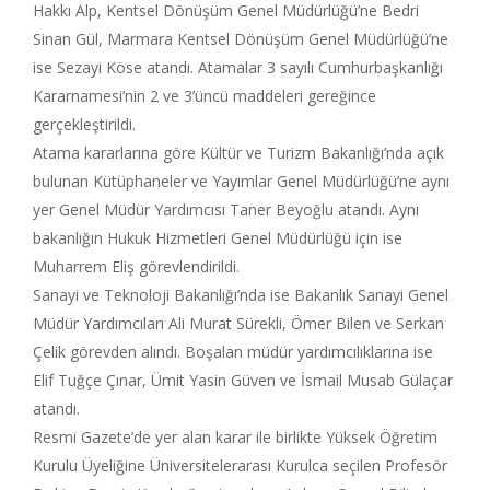
Hakkı Alp, Kentsel Dönüşüm Genel Müdürlüğü’ne Bedri
Sinan Gül, Marmara Kentsel Dönüşüm Genel Müdürlüğü’ne
ise Sezayi Köse atandı. Atamalar 3 sayılı Cumhurbaşkanlığı
Kararnamesi’nin 2 ve 3’üncü maddeleri gereğince
gerçekleştirildi.
Atama kararlarına göre Kültür ve Turizm Bakanlığı’nda açık
bulunan Kütüphaneler ve Yayımlar Genel Müdürlüğü’ne aynı
yer Genel Müdür Yardımcısı Taner Beyoğlu atandı. Aynı
bakanlığın Hukuk Hizmetleri Genel Müdürlüğü için ise
Muharrem Eliş görevlendirildi.
Sanayi ve Teknoloji Bakanlığı’nda ise Bakanlık Sanayi Genel
Müdür Yardımcıları Ali Murat Sürekli, Ömer Bilen ve Serkan
Çelik görevden alındı. Boşalan müdür yardımcılıklarına ise
Elif Tuğçe Çınar, Ümit Yasin Güven ve İsmail Musab Gülaçar
atandı.
Resmi Gazete’de yer alan karar ile birlikte Yüksek Öğretim
Kurulu Üyeliğine Üniversitelerarası Kurulca seçilen Profesör