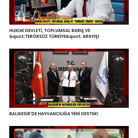
HUKUK DEVLETİ, TOPLUMSAL BARIŞ VE
&quot;TERÖRSÜZ TÜRKİYE&quot; ARAYIŞI
BALIKESİR'DE HAYVANCILIĞA YENİ DESTEK!