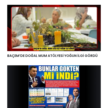
BAÇEM’DE DOĞAL MUM ATÖLYESİ YOĞUN İLGİ GÖRDÜ