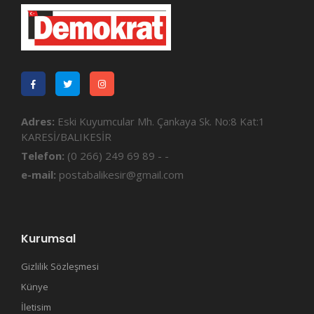
Adres:
Eski Kuyumcular Mh. Çankaya Sk. No:8 Kat:1
KARESİ/BALIKESİR
Telefon:
(0 266) 249 69 89 - -
e-mail:
postabalikesir@gmail.com
Kurumsal
Gizlilik Sözleşmesi
Künye
İletisim