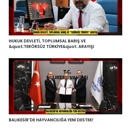
HUKUK DEVLETİ, TOPLUMSAL BARIŞ VE
&quot;TERÖRSÜZ TÜRKİYE&quot; ARAYIŞI
BALIKESİR'DE HAYVANCILIĞA YENİ DESTEK!