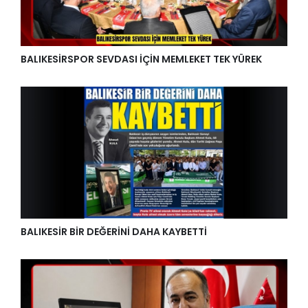
BALIKESİRSPOR SEVDASI İÇİN MEMLEKET TEK YÜREK
BALIKESİR BİR DEĞERİNİ DAHA KAYBETTİ