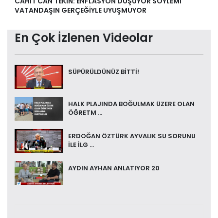
CAHİT CAN TEKİN: ENFLASYON DÜŞÜYOR SÖYLEMİ
VATANDAŞIN GERÇEĞİYLE UYUŞMUYOR
En Çok İzlenen Videolar
SÜPÜRÜLDÜNÜZ BİTTİ!
HALK PLAJINDA BOĞULMAK ÜZERE OLAN
ÖĞRETM ...
ERDOĞAN ÖZTÜRK AYVALIK SU SORUNU
İLE İLG ...
AYDIN AYHAN ANLATIYOR 20