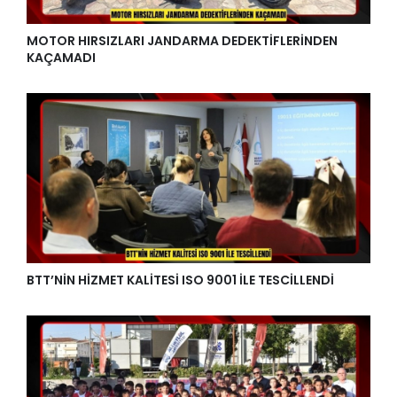
MOTOR HIRSIZLARI JANDARMA DEDEKTİFLERİNDEN
KAÇAMADI
BTT’NİN HİZMET KALİTESİ ISO 9001 İLE TESCİLLENDİ