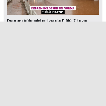
Deprem bölgesini sel vurdu: 11 ölü, 7 kayıp
İBB Başkanı İmamoğlu ve ABB Başkanı Yavaş İYİ
Parti Genel Me ...
Foto-Galeri