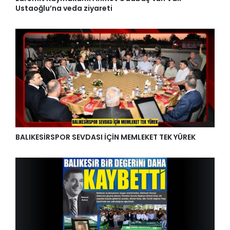
Ustaoğlu’na veda ziyareti
BALIKESİRSPOR SEVDASI İÇİN MEMLEKET TEK YÜREK