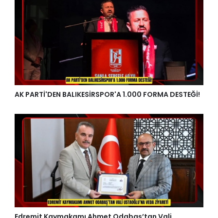
AK PARTİ'DEN BALIKESİRSPOR'A 1.000 FORMA DESTEĞİ!
Edremit Kaymakamı Ahmet Odabaş’tan Vali