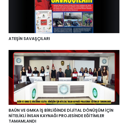
ATEŞİN SAVAŞÇILARI
BAÜN VE GMKA İŞ BİRLİĞİNDE DİJİTAL DÖNÜŞÜM İÇİN
NİTELİKLİ İNSAN KAYNAĞI PROJESİNDE EĞİTİMLER
TAMAMLANDI