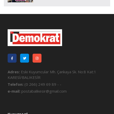
Adres:
Eski Kuyumcular Mh. Çankaya Sk. No:8 Kat:1
KARESİ/BALIKESİR
Telefon:
(0 266) 249 69 89 - -
e-mail:
postabalikesir@gmail.com