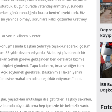
turduk. Bugün burada vatandaşlarımızın yüzündeki
rkes gönül rahatlığıyla ‘burası benim’ diyebilecek. Biz
mızın yanında olmayı, sorunlara kalıcı çözümler üretmeyi
Deprem
kayıp
u Sorun Yıllarca Sürerdi”
konuşmasında Başkan Şehirli’ye teşekkür ederek, çözüm
tam 35 yıldır devam ediyordu. Biz bu işi çözdürecek bir
n Şehirli göreve geldiğinden beri defalarca bizimle
nik ekipleri gönderdi. Tapu kadastro, imar ve diğer tüm
i. Açık söylemek gerekirse, Başkanımız Hakan Şehirli
 Kendisine mahallem adına teşekkür ediyorum.” dedi.
İBB B
Başkan
ar, yaşadıkları mutluluğu dile getirdiler. Taşköy sakinleri,
Fot
zı burada büyüttük ama hep içimizde bir belirsizlik vardı.