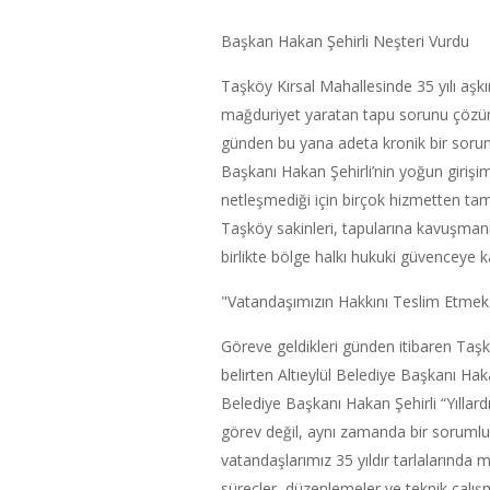
Başkan Hakan Şehirli Neşteri Vurdu
Taşköy Kırsal Mahallesinde 35 yılı aşk
mağduriyet yaratan tapu sorunu çözüme
günden bu yana adeta kronik bir sorun h
Başkanı Hakan Şehirli’nin yoğun girişim
netleşmediği için birçok hizmetten t
Taşköy sakinleri, tapularına kavuşma
birlikte bölge halkı hukuki güvenceye k
"Vatandaşımızın Hakkını Teslim Etmek
Göreve geldikleri günden itibaren Taş
belirten Altıeylül Belediye Başkanı Hak
Belediye Başkanı Hakan Şehirli “Yıllar
görev değil, aynı zamanda bir soruml
vatandaşlarımız 35 yıldır tarlalarında
süreçler, düzenlemeler ve teknik çalışm