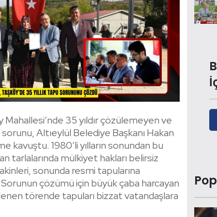
B
İ
köy Mahallesi’nde 35 yıldır çözülemeyen ve
sorunu, Altıeylül Belediye Başkanı Hakan
züme kavuştu. 1980’li yılların sonundan bu
an tarlalarında mülkiyet hakları belirsiz
kinleri, sonunda resmi tapularına
Pop
. Sorunun çözümü için büyük çaba harcayan
lenen törende tapuları bizzat vatandaşlara