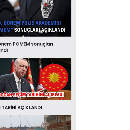
önem POMEM sonuçları
andı
 TARİHİ AÇIKLANDI