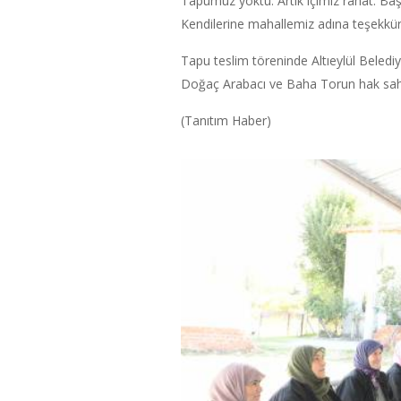
Tapumuz yoktu. Artık içimiz rahat. Baş
Kendilerine mahallemiz adına teşekkür
Tapu teslim töreninde Altıeylül Beledi
Doğaç Arabacı ve Baha Torun hak sahipl
(Tanıtım Haber)