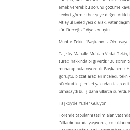
emek vererek bu sorunu çözüme kavuş
sevinci görmek her şeye değer. Artık he
Altıeylül Belediyesi olarak, vatandaşı
sürdüreceğiz.” diye konuştu.
Muhtar Tekin: “Başkanımız Olmasaydı B
Taşköy Mahalle Muhtarı Vedat Tekin, 
süreci hakkında bilgi verdi: “Bu sorun 
muhatap bulamıyorduk. Başkanımız Haka
görüştü, bizzat arazileri inceledi, tek
bürokratik işlemleri yakından takip ett
olmasaydı bu iş daha yıllarca sürerdi.
Taşköy’de Yüzler Gülüyor
Törende tapularını teslim alan vatandaşl
“Yıllardır burada yaşıyoruz, çocuklarımı