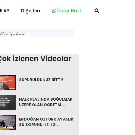
NLAR
Diğerleri
İhbar Hattı
UNUNU ÇÖZDÜ
Çok İzlenen Videolar
SÜPÜRÜLDÜNÜZ BİTTİ!
HALK PLAJINDA BOĞULMAK
ÜZERE OLAN ÖĞRETM ...
ERDOĞAN ÖZTÜRK AYVALIK
SU SORUNU İLE İLG ...