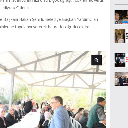
kanımızdan Allah razı olsun, çok uğraştı, çok emek verdi.
 ediyoruz” dediler
ye Başkanı Hakan Şehirli, Belediye Başkan Yardımcıları
erine tapularını vererek hatıra fotoğrafı çektirdi.