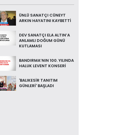
ÜNLÜ SANATÇI CÜNEYT
ARKIN HAYATINI KAYBETTİ
DEV SANATÇI ELA ALTIN’A
ANLAMLI DOĞUM GÜNÜ
KUTLAMASI
BANDIRMA’NIN 100. YILINDA
HALUK LEVENT KONSERİ
'BALIKESİR TANITIM
GÜNLERİ' BAŞLADI