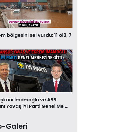
 bölgesini sel vurdu: 11 ölü, 7
aşkanı İmamoğlu ve ABB
ı Yavaş İYİ Parti Genel Me ...
o-Galeri