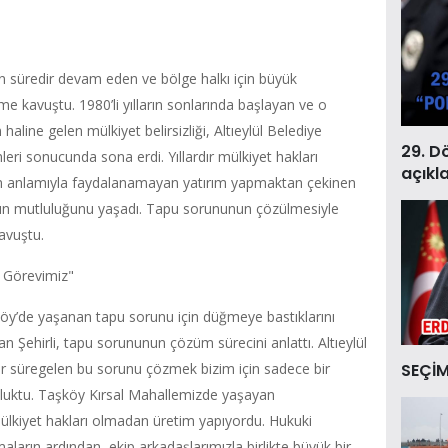
ın süredir devam eden ve bölge halkı için büyük
 kavuştu. 1980’li yılların sonlarında başlayan ve o
aline gelen mülkiyet belirsizliği, Altıeylül Belediye
29. D
leri sonucunda sona erdi. Yıllardır mülkiyet hakları
açıkl
am anlamıyla faydalanamayan yatırım yapmaktan çekinen
nın mutluluğunu yaşadı. Tapu sorununun çözülmesiyle
avuştu.
 Görevimiz"
köy’de yaşanan tapu sorunu için düğmeye bastıklarını
an Şehirli, tapu sorununun çözüm sürecini anlattı. Altıeylül
SEÇİM
dır süregelen bu sorunu çözmek bizim için sadece bir
uluktu. Taşköy Kırsal Mahallemizde yaşayan
 mülkiyet hakları olmadan üretim yapıyordu. Hukuki
aların ardından, ekip arkadaşlarımızla birlikte büyük bir