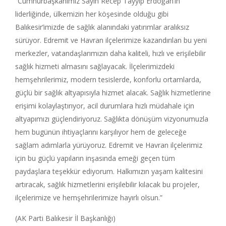
“Cumhurbaşkanımız Sayın Recep Tayyip Erdoğan’ın
liderliğinde, ülkemizin her köşesinde olduğu gibi
Balıkesir’imizde de sağlık alanındaki yatırımlar aralıksız
sürüyor. Edremit ve Havran ilçelerimize kazandırılan bu yeni
merkezler, vatandaşlarımızın daha kaliteli, hızlı ve erişilebilir
sağlık hizmeti almasını sağlayacak. İlçelerimizdeki
hemşehrilerimiz, modern tesislerde, konforlu ortamlarda,
güçlü bir sağlık altyapısıyla hizmet alacak. Sağlık hizmetlerine
erişimi kolaylaştırıyor, acil durumlara hızlı müdahale için
altyapımızı güçlendiriyoruz. Sağlıkta dönüşüm vizyonumuzla
hem bugünün ihtiyaçlarını karşılıyor hem de geleceğe
sağlam adımlarla yürüyoruz. Edremit ve Havran ilçelerimiz
için bu güçlü yapıların inşasında emeği geçen tüm
paydaşlara teşekkür ediyorum. Halkımızın yaşam kalitesini
artıracak, sağlık hizmetlerini erişilebilir kılacak bu projeler,
ilçelerimize ve hemşehrilerimize hayırlı olsun.”
(AK Parti Balıkesir İl Başkanlığı)