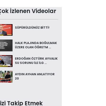
Çok İzlenen Videolar
SÜPÜRÜLDÜNÜZ BİTTİ!
HALK PLAJINDA BOĞULMAK
ÜZERE OLAN ÖĞRETM ...
ERDOĞAN ÖZTÜRK AYVALIK
SU SORUNU İLE İLG ...
AYDIN AYHAN ANLATIYOR
20
izi Takip Etmek