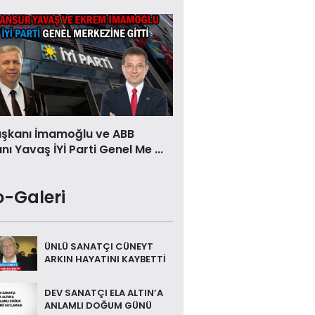
aşkanı İmamoğlu ve ABB
ı Yavaş İYİ Parti Genel Me ...
o-Galeri
ÜNLÜ SANATÇI CÜNEYT
ARKIN HAYATINI KAYBETTİ
DEV SANATÇI ELA ALTIN’A
ANLAMLI DOĞUM GÜNÜ