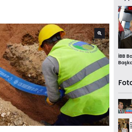
İBB B
Başkan
Fot