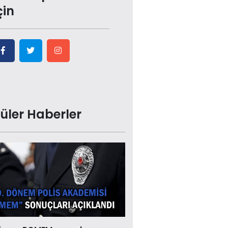
çin
üler Haberler