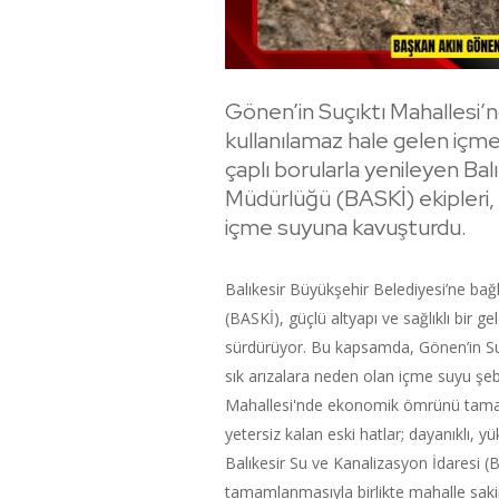
Gönen’in Suçıktı Mahalles
kullanılamaz hale gelen içme
çaplı borularla yenileyen Bal
Müdürlüğü (BASKİ) ekipleri, m
içme suyuna kavuşturdu.
Balıkesir Büyükşehir Belediyesi’ne bağ
(BASKİ), güçlü altyapı ve sağlıklı bir g
sürdürüyor. Bu kapsamda, Gönen’in S
sık arızalara neden olan içme suyu şebe
Mahallesi'nde ekonomik ömrünü tamaml
yetersiz kalan eski hatlar; dayanıklı, yü
Balıkesir Su ve Kanalizasyon İdaresi 
tamamlanmasıyla birlikte mahalle sakinl