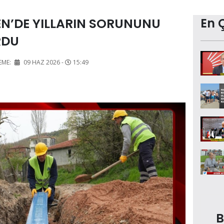
N’DE YILLARIN SORUNUNU
En 
RDU
EME:
09 HAZ 2026 -
15:49
B