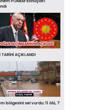
önem POMEM sonuçları
andı
 TARİHİ AÇIKLANDI
 bölgesini sel vurdu: 11 ölü, 7