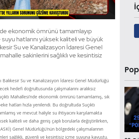
İ
i’nde ekonomik ömrünü tamamlayıp
 suyu hatlarını yüksek kaliteli ve büyük
ıkesir Su ve Kanalizasyon İdaresi Genel
ahalle sakinlerini sağlıklı ve kesintisiz
Pop
lı Balıkesir Su ve Kanalizasyon İdaresi Genel Müdürlüğü
elecek hedefi doğrultusunda çalışmalarını aralıksız
uçıktı Mahallesi’nde ekonomik ömrünü tamamlamış, sık
ke hatları hızla yenilendi. Bu doğrultuda Suçıktı
amış ve mevcut haliyle su ihtiyacını karşılamakta
ksek kaliteli ve daha geniş çaplı borularla değiştirilirken,
(BASKİ) Genel Müdürlüğü’nün bölgedeki çalışmalarının
eri sağlıklı, güvenli ve kesintisiz içme suyuna kavuştu.