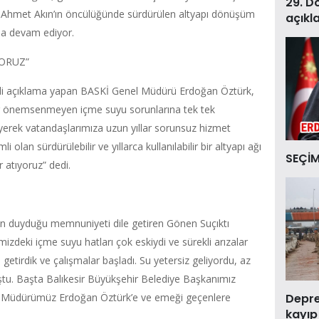
29. D
ı Ahmet Akın’ın öncülüğünde sürdürülen altyapı dönüşüm
açıkl
kla devam ediyor.
ORUZ”
gili açıklama yapan BASKİ Genel Müdürü Erdoğan Öztürk,
rdır önemsenmeyen içme suyu sorunlarına tek tek
eyerek vatandaşlarımıza uzun yıllar sorunsuz hizmet
 olan sürdürülebilir ve yıllarca kullanılabilir bir altyapı ağı
SEÇİM
 atıyoruz” dedi.
dan duyduğu memnuniyeti dile getiren Gönen Suçıktı
izdeki içme suyu hatları çok eskiydi ve sürekli arızalar
 getirdik ve çalışmalar başladı. Su yetersiz geliyordu, az
ştu. Başta Balıkesir Büyükşehir Belediye Başkanımız
Deprem
 Müdürümüz Erdoğan Öztürk’e ve emeği geçenlere
kayıp