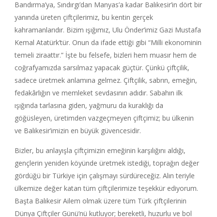
Bandırma’ya, Sındırgı’dan Manyas’a kadar Balıkesir’in dört bir
yanında üreten çiftçilerimiz, bu kentin gerçek
kahramanlarıdır. Bizim ışığımız, Ulu Önder’imiz Gazi Mustafa
Kemal Atatürk’tür. Onun da ifade ettiği gibi “Milli ekonominin
temeli ziraattır.” İşte bu felsefe, bizleri hem muasır hem de
coğrafyamızda sarsılmaz yapacak güçtür. Çünkü çiftçilik,
sadece üretmek anlamına gelmez. Çiftçilik, sabrın, emeğin,
fedakârlığın ve memleket sevdasının adıdır. Sabahın ilk
ışığında tarlasına giden, yağmuru da kuraklığı da
göğüsleyen, üretimden vazgeçmeyen çiftçimiz; bu ülkenin
ve Balıkesir’imizin en büyük güvencesidir.
Bizler, bu anlayışla çiftçimizin emeğinin karşılığını aldığı,
gençlerin yeniden köyünde üretmek istediği, toprağın değer
gördüğü bir Türkiye için çalışmayı sürdüreceğiz. Alın teriyle
ülkemize değer katan tüm çiftçilerimize teşekkür ediyorum.
Başta Balıkesir Ailem olmak üzere tüm Türk çiftçilerinin
Dünya Çiftçiler Günü’nü kutluyor; bereketli, huzurlu ve bol