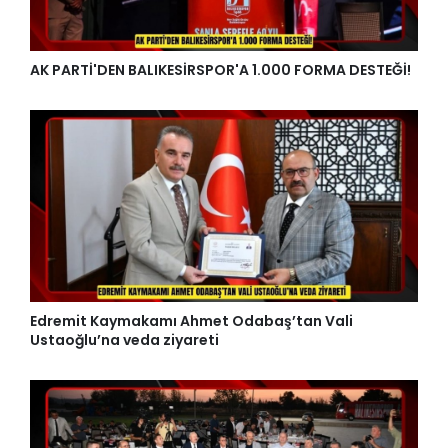
AK PARTİ'DEN BALIKESİRSPOR'A 1.000 FORMA DESTEĞİ!
Edremit Kaymakamı Ahmet Odabaş’tan Vali
Ustaoğlu’na veda ziyareti