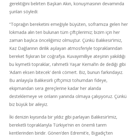
gerektiğini belirten Başkan Akın, konuşmasının devamında
şunları söyledi:
“Toprağın bereketini emeğiyle büyüten, soframıza gelen her
lokmada alın teri bulunan tüm çiftçilerimiz; bizim için her
zaman başlıca önceliğimiz olmuştur. Çünkü Balıkesir’imiz,
Kaz Dağlarının dirilik aşılayan atmosferiyle topraklarından
bereket fışkıran bir coğrafya. Kuvayımilliye ateşinin yakıldığı
bu kıymetli topraklar, rahmetli Yaşar Kemal’in de dediği gibi
‘Adam eksen bitecek’ denli cömert. Biz, bunun farkındayız.
Bu anlayışla Balıkesirli çiftçimizi tohumdan fideye,
ekipmandan sera gereçlerine kadar her alanda
desteklemeye ve onların yanında olmaya çalışıyoruz. Çünkü
biz büyük bir aileyiz.
İki denizin kıyısında bir yıldız gibi parlayan Balıkesir’imiz,
bereketli topraklarıyla Türkiye’nin en önemli tarım
kentlerinden biridir. Gönen’den Edremit’e, Bigadiç’ten