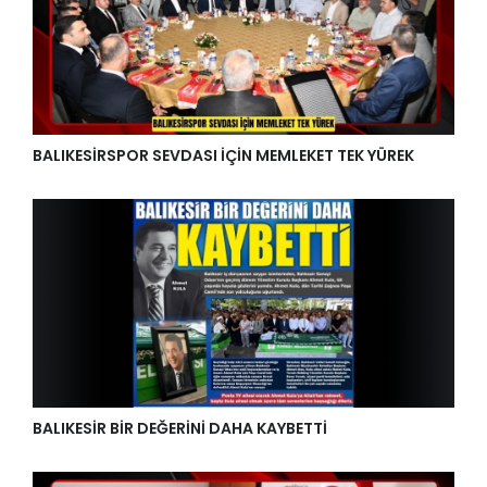
BALIKESİRSPOR SEVDASI İÇİN MEMLEKET TEK YÜREK
BALIKESİR BİR DEĞERİNİ DAHA KAYBETTİ