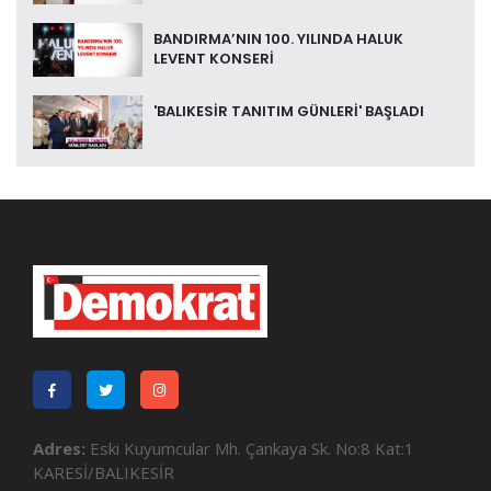
BANDIRMA’NIN 100. YILINDA HALUK
LEVENT KONSERİ
'BALIKESİR TANITIM GÜNLERİ' BAŞLADI
Adres:
Eski Kuyumcular Mh. Çankaya Sk. No:8 Kat:1
KARESİ/BALIKESİR