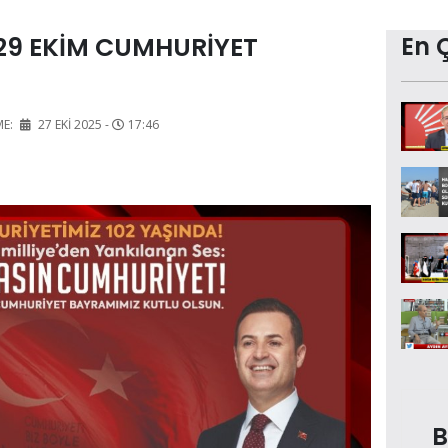
29 EKİM CUMHURİYET
En 
ME:
27 EKI 2025 -
17:46
B