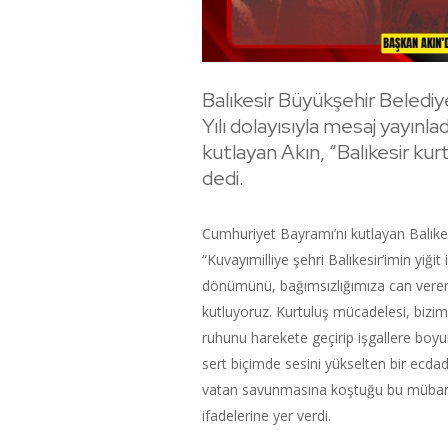
Balıkesir Büyükşehir Beledi
Yılı dolayısıyla mesaj yayın
kutlayan Akın, “Balıkesir ku
dedi.
Cumhuriyet Bayramı’nı kutlayan Balık
“Kuvayımilliye şehri Balıkesir’imin yiği
dönümünü, bağımsızlığımıza can veren m
kutluyoruz. Kurtuluş mücadelesi, bizim 
ruhunu harekete geçirip işgallere boyun
sert biçimde sesini yükselten bir ecda
vatan savunmasına koştuğu bu mübarek
ifadelerine yer verdi.