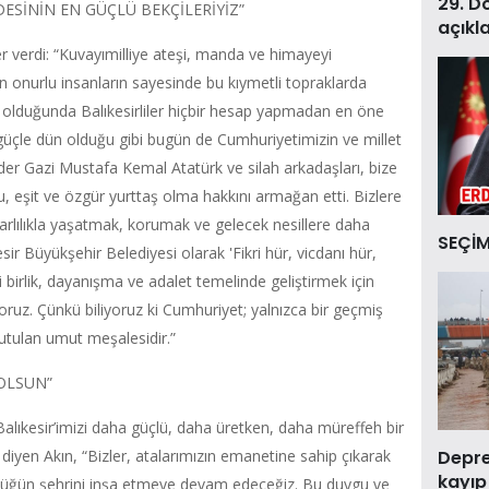
29. D
DESİNİN EN GÜÇLÜ BEKÇİLERİYİZ”
açıkl
 verdi: “Kuvayımilliye ateşi, manda ve himayeyi
en onurlu insanların sayesinde bu kıymetli topraklarda
u olduğunda Balıkesirliler hiçbir hesap yapmadan en öne
z güçle dün olduğu gibi bugün de Cumhuriyetimizin ve millet
nder Gazi Mustafa Kemal Atatürk ve silah arkadaşları, bize
lu, eşit ve özgür yurttaş olma hakkını armağan etti. Bizlere
arlılıkla yaşatmak, korumak ve gelecek nesillere daha
SEÇİM
esir Büyükşehir Belediyesi olarak 'Fikri hür, vicdanı hür,
izi birlik, dayanışma ve adalet temelinde geliştirmek için
iyoruz. Çünkü biliyoruz ki Cumhuriyet; yalnızca bir geçmiş
utulan umut meşalesidir.”
OLSUN”
Balıkesir’imizi daha güçlü, daha üretken, daha müreffeh bir
Deprem
yen Akın, “Bizler, atalarımızın emanetine sahip çıkarak
kayıp
gürlüğün şehrini inşa etmeye devam edeceğiz. Bu duygu ve