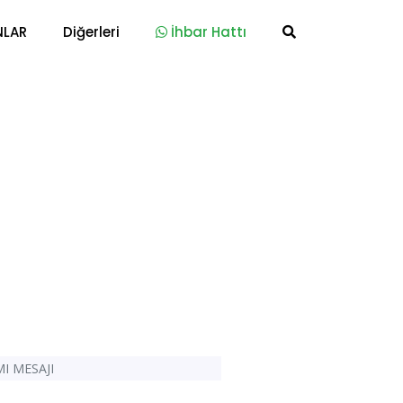
NLAR
Diğerleri
İhbar Hattı
I MESAJI