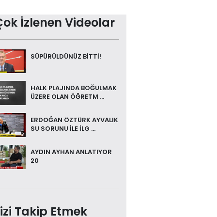
Çok İzlenen Videolar
SÜPÜRÜLDÜNÜZ BİTTİ!
HALK PLAJINDA BOĞULMAK
ÜZERE OLAN ÖĞRETM ...
ERDOĞAN ÖZTÜRK AYVALIK
SU SORUNU İLE İLG ...
AYDIN AYHAN ANLATIYOR
20
izi Takip Etmek