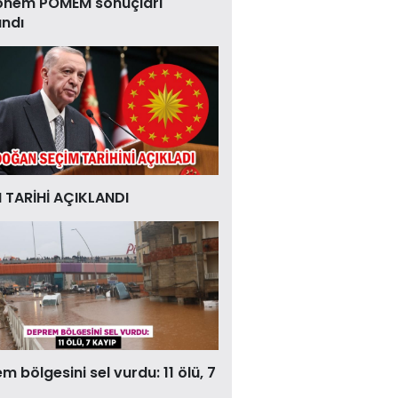
önem POMEM sonuçları
andı
 TARİHİ AÇIKLANDI
 bölgesini sel vurdu: 11 ölü, 7