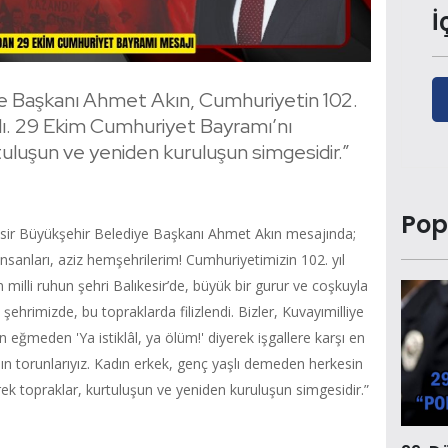
İ
ye Başkanı Ahmet Akın, Cumhuriyetin 102.
ladı. 29 Ekim Cumhuriyet Bayramı’nı
rtuluşun ve yeniden kuruluşun simgesidir.”
Pop
esir Büyükşehir Belediye Başkanı Ahmet Akın mesajında;
t insanları, aziz hemşehrilerim! Cumhuriyetimizin 102. yıl
illi ruhun şehri Balıkesir’de, büyük bir gurur ve coşkuyla
şehrimizde, bu topraklarda filizlendi. Bizler, Kuvayımilliye
 eğmeden 'Ya istiklâl, ya ölüm!' diyerek işgallere karşı en
dın torunlarıyız. Kadın erkek, genç yaşlı demeden herkesin
 topraklar, kurtuluşun ve yeniden kuruluşun simgesidir.”