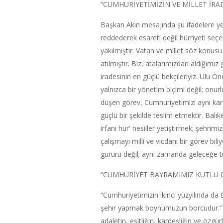
“CUMHURİYETİMİZİN VE MİLLET İRA
Başkan Akın mesajında şu ifadelere yer
reddederek esareti değil hürriyeti seç
yakılmıştır. Vatan ve millet söz konus
atılmıştır. Biz, atalarımızdan aldığımı
iradesinin en güçlü bekçileriyiz. Ulu Ö
yalnızca bir yönetim biçimi değil; onur
düşen görev, Cumhuriyetimizi aynı kar
güçlü bir şekilde teslim etmektir. Balık
irfanı hür' nesiller yetiştirmek; şehrim
çalışmayı milli ve vicdani bir görev bil
gururu değil; aynı zamanda geleceğe t
“CUMHURİYET BAYRAMIMIZ KUTLU 
“Cumhuriyetimizin ikinci yüzyılında da 
şehir yapmak boynumuzun borcudur.” di
adaletin, eşitliğin, kardeşliğin ve öz