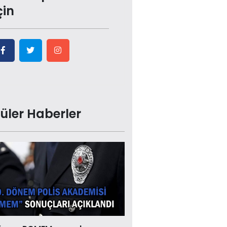
çin
üler Haberler