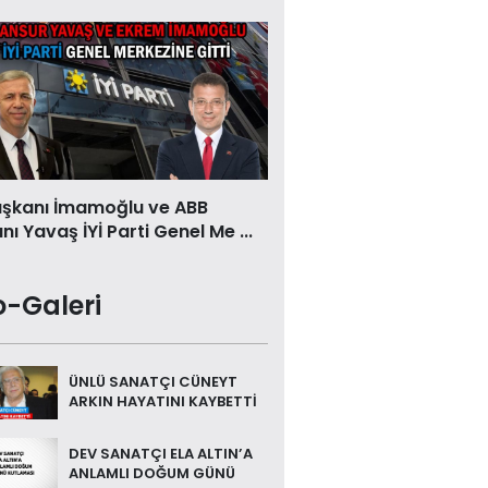
aşkanı İmamoğlu ve ABB
ı Yavaş İYİ Parti Genel Me ...
o-Galeri
ÜNLÜ SANATÇI CÜNEYT
ARKIN HAYATINI KAYBETTİ
DEV SANATÇI ELA ALTIN’A
ANLAMLI DOĞUM GÜNÜ