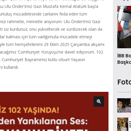
su Ulu Önder'imiz Gazi Mustafa Kemal Atatürk başta
kurtuluş mücadelesinde canlarını feda eden tüm
rimizi rahmetle, minnetle anıyorum. Ulu Önder’imiz Gazi
i siz kurdunuz; onu yükseltecek ve sürdürecek olan da
idar kalması için tüm varlığımızla mücadele etmeyi
leyle tüm hemşehrilerimi 29 Ekim 2025 Çarşamba akşamı
atacağımız ‘Cumhuriyet Yürüyüşü’ne davet ediyorum. 102
İBB B
ğiz. Cumhuriyet Bayramımız kutlu olsun! Yaşasın
Başkan
i kullandı.
Fot