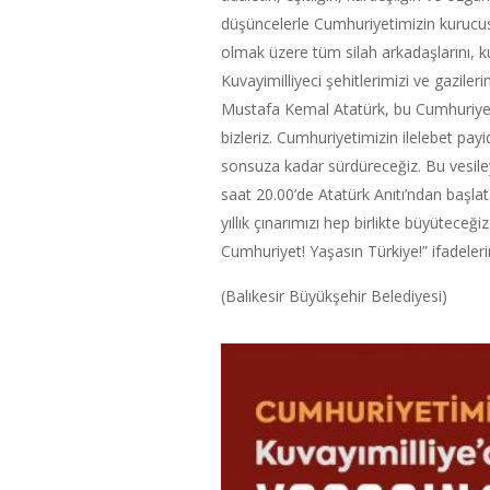
düşüncelerle Cumhuriyetimizin kurucu
olmak üzere tüm silah arkadaşlarını, 
Kuvayimilliyeci şehitlerimizi ve gazile
Mustafa Kemal Atatürk, bu Cumhuriyet
bizleriz. Cumhuriyetimizin ilelebet pay
sonsuza kadar sürdüreceğiz. Bu vesi
saat 20.00’de Atatürk Anıtı’ndan başl
yıllık çınarımızı hep birlikte büyütece
Cumhuriyet! Yaşasın Türkiye!” ifadelerin
(Balıkesir Büyükşehir Belediyesi)